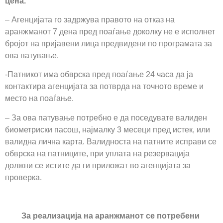
цена.
– Агенцијата го задржува правото на отказ на
аранжманот 7 дена пред поаѓање доколку не е исполнет
бројот на пријавени лица предвидени по програмата за
ова патување.
-Патникот има обврска пред поаѓање 24 часа да ја
контактира агенцијата за потврда на точното време и
место на поаѓање.
– За ова патување потребно e да поседувате валиден
биометриски пасош, најмалку 3 месеци пред истек, или
валидна лична карта. Валидноста на патните исправи се
обврска на патниците, при уплата на резервација
должни се истите да ги приложат во агенцијата за
проверка.
За реализација на аранжманот се потребени