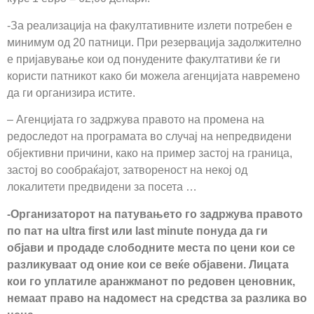
-За реализација на факултативните излети потребен е
минимум од 20 патници. При резервација задолжително
е пријавување кои од понудените факултативи ќе ги
користи патникот како би можела агенцијата навремено
да ги организира истите.
– Агенцијата го задржува правото на промена на
редоследот на програмата во случај на непредвидени
објективни причини, како на пример застој на граница,
застој во сообраќајот, затвореност на некој од
локалитети предвидени за посета …
-Организаторот на патувањето го задржува правото
по пат на ultra first или last minute понуда да ги
објави и продаде слободните места по цени кои се
разликуваат од оние кои се веќе објавени. Лицата
кои го уплатиле аранжманот по редовен ценовник,
немаат право на надомест на средства за разлика во