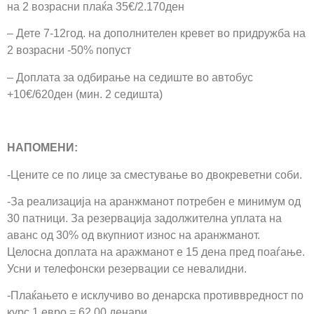
на 2 возрасни плаќа 35€/2.170ден
– Дете 7-12год. на дополнителен кревет во придружба на
2 возрасни -50% попуст
– Доплата за одбирање на седиште во автобус
+10€/620ден (мин. 2 седишта)
НАПОМЕНИ:
-Цените се по лице за сместување во двокреветни соби.
-За реализација на аранжманот потребен е минимум од
30 патници. За резервација задолжителна уплата на
аванс од 30% од вкупниот износ на аранжманот.
Целосна доплата на аражманот е 15 дена пред поаѓање.
Усни и телефонски резервации се невалидни.
-Плаќањето е исклучиво во денарска противвредност по
курс 1 евро = 62,00 денари.