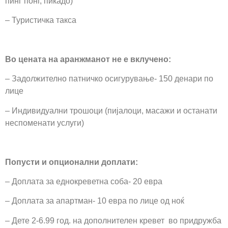
пинг понг, пикадо)
– Туристичка такса
Во цената на аранжманот не е вклучено:
– Задолжително патничко осигурување- 150 денари по
лице
– Индивидуални трошоци (пијалоци, масажи и останати
неспоменати услуги)
Попусти и опционални доплати:
– Доплата за еднокреветна соба- 20 евра
– Доплата за апартман- 10 евра по лице од ноќ
– Дете 2-6.99 год. на дополнителен кревет во придружба