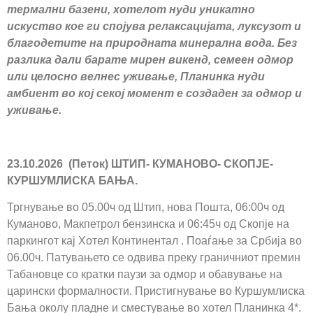
термални базени, хотелот нуди уникатно
искуство кое ги спојува релаксацијата, луксузот и
благодетите на природната минерална вода. Без
разлика дали барате мирен викенд, семеен одмор
или целосно велнес уживање, Планинка нуди
амбиент во кој секој момент е создаден за одмор и
уживање.
23.10.2026 (Петок) ШТИП- КУМАНОВО- СКОПЈЕ-
КУРШУМЛИСКА БАЊА
.
Тргнување во 05.00ч од Штип, нова Пошта, 06:00ч од
Куманово, Макпетрол бензинска и 06:45ч од Скопје на
паркингот кај Хотел Континентал . Поаѓање за Србија во
06.00ч. Патувањето се одвива преку граничниот премин
Табановце со кратки паузи за одмор и обавување на
царински формалности. Пристигнување во Куршумлиска
Бања околу пладне и сместување во хотел Планинка 4*.