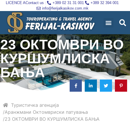
LICENCE A
Contact us :
+389 02 31 31 001
+389 32 394 001
info@ferijalkasikov.com.mk
23 ОКТОМВРИ ВО
КУРШУМЛИСКА
БАЊА
Туристичка агенција
Аранжмани
Октомвриски патувања
23 ОКТОМВРИ ВО КУРШУМЛИСКА БАЊА