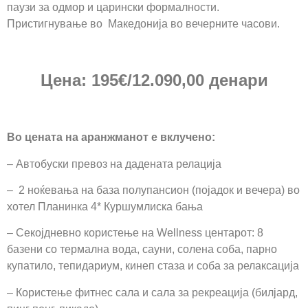
паузи за одмор и царински формалности.
Пристигнување во Македонија во вечерните часови.
Цена:
195
€
/1
2
.
09
0,00
денари
Во цената на аранжманот е вклучено:
– Автобуски превоз на дадената релација
– 2 ноќевања на база полупансион (појадок и вечера) во
хотел Планинка 4* Куршумлиска бања
– Секојдневно користење на Wellness центарот: 8
базени со термална вода, сауни, солена соба, парно
купатило, тепидариум, кинеп стаза и соба за релаксација
– Користење фитнес сала и сала за рекреација (билјард,