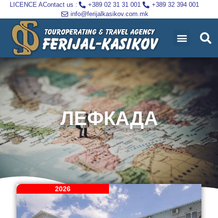
LICENCE A
Contact us :
+389 02 31 31 001
+389 32 394 001
info@ferijalkasikov.com.mk
ЛЕФКАДА
2026