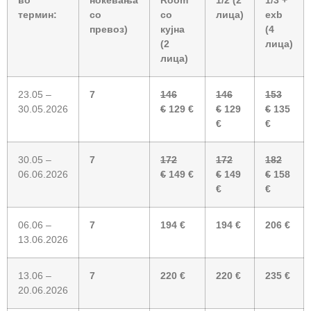
во
ноќевања
Room
1/2 (2
1/3 +
термин:
со
со
лица)
exb
превоз)
кујна
(4
(2
лица)
лица)
23.05 –
7
146
146
153
30.05.2026
€
129 €
€
129
€
135
€
€
30.05 –
7
172
172
182
06.06.2026
€
149 €
€
149
€
158
€
€
06.06 –
7
194 €
194 €
206 €
13.06.2026
13.06 –
7
220 €
220 €
235 €
20.06.2026