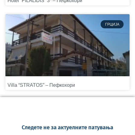
Hotel “PILALIDIS” 3* – Пефкохори
ГРЦИЈА
Villa “STRATOS” – Пефкохори
Следете не за актуелните патувања