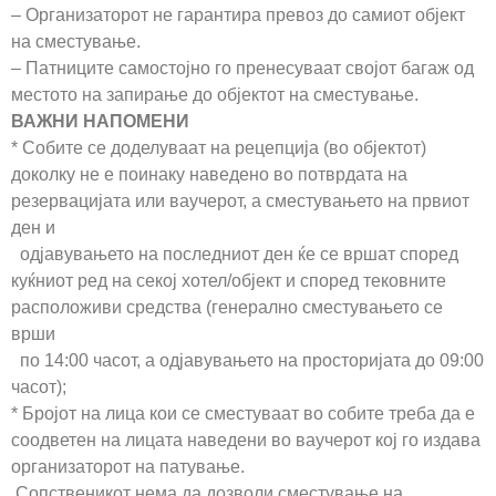
– Организаторот не гарантира превоз до самиот објект
на сместување.
– Патниците самостојно го пренесуваат својот багаж од
местото на запирање до објектот на сместување.
ВАЖНИ НАПОМЕНИ
* Собите се доделуваат на рецепција (во објектот)
доколку не е поинаку наведено во потврдата на
резервацијата или ваучерот, а сместувањето на првиот
ден и
одјавувањето на последниот ден ќе се вршат според
куќниот ред на секој хотел/објект и според тековните
расположиви средства (генерално сместувањето се
врши
по 14:00 часот, а одјавувањето на просторијата до 09:00
часот);
* Бројот на лица кои се сместуваат во собите треба да е
соодветен на лицата наведени во ваучерот кој го издава
организаторот на патување.
Сопственикот нема да дозволи сместување на