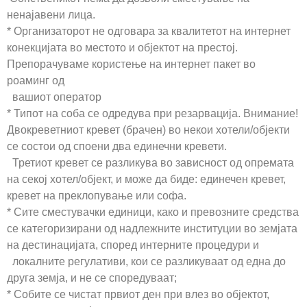
ненајавени лица.
* Организаторот не одговара за квалитетот на интернет
конекцијата во местото и објектот на престој.
Препорачуваме користење на интернет пакет во
роаминг од
вашиот оператор
* Типот на соба се одредува при резарвација. Внимание!
Двокреветниот кревет (брачен) во некои хотели/објекти
се состои од споени два единечни кревети.
Третиот кревет се разликува во зависност од опремата
на секој хотел/објект, и може да биде: единечен кревет,
кревет на преклопување или софа.
* Сите сместувачки единици, како и превозните средства
се категоризирани од надлежните институции во земјата
на дестинацијата, според интерните процедури и
локалните регулативи, кои се разликуваат од една до
друга земја, и не се споредуваат;
* Собите се чистат првиот ден при влез во објектот,