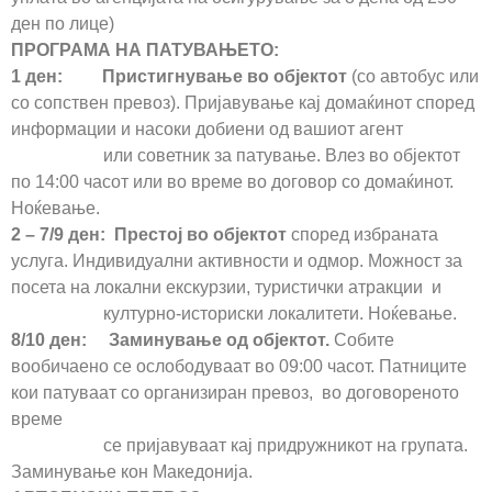
ден по лице)
ПРОГРАМА НА ПАТУВАЊЕТО:
1 ден: Пристигнување во објектот
(со автобус или
со сопствен превоз). Пријавување кај домаќинот според
информации и насоки добиени од вашиот агент
или советник за патување. Влез во објектот
по 14:00 часот или во време во договор со домаќинот.
Ноќевање.
2 – 7/9 ден: Престој во објектот
според избраната
услуга. Индивидуални активности и одмор. Можност за
посета на локални екскурзии, туристички атракции и
културно-историски локалитети. Ноќевање.
8/10 ден: Заминување од објектот.
Собите
вообичаено се ослободуваат во 09:00 часот. Патниците
кои патуваат со организиран превоз, во договореното
време
се пријавуваат кај придружникот на групата.
Заминување кон Македонија.