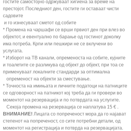
гостите самостојно одржуваат хигиена за време на
престојот. Последниот ден, гостите ги оставаат чисти
садовите
и го изнесуваат сметот од собите
* Промена на чаршафи се врши првиот ден при влез во
објектот, и евентуално по барање од гостинот доколку
има потреба. Крпи или пешкири не се вклучени во
услугата.
* Изборот на ТВ канали, опременоста на собите, кујните
и тоалетите се разликува од објект до објект, при тоа се
применуваат локалните стандарди за оптимална
опременост на објекти за сместување.
* Точноста на имињата и личните податоци на патниците
се одговорност на патникот кој треба да ги провери во
моментот на резервација и по потврдата на услугите.
Секоја промена на резервација се наплатува 15 € .
ВНИМАНИЕ!
Лицата со попреченост мора да го најават
степенот на попреченост, со сите потребни детали, од
моментот на регистрација и потврда на резервацијата.