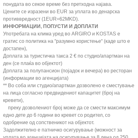
понудата во секое време без претходна најава.
Цените се изразени во EUR за уплата во денарска
противвредност (1EUR=62MKD).
ИНФОРМАЦИИ, ПОПУСТИ И ДОПЛАТИ
Употребата на клима уред во ARGIRO и KOSTAS е
гратис со политика на “разумно користење“ (каде што е
достапен),
Доплата за туристичка такса 2 € по студио/апартман на
ден (се плаќа во објектот)
Доплата за полупансион (појадок и вечера) во ресторан
(информации во агенцијата)
** Во соба или студио/апартман дозволено е сместување
на лица согласно предвидениот капацитет (број на
кревети),
преку дозволениот број може да се смести максимум
едно дете до 6 години во кревет со родител, со
одобрение од сопственикот на објектот.
Задолжително е патничко осигурување (можност за
уплата во агенцијата на осигурување за 8 дена од 250