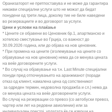
Оранизаторот не претпоставува и не може да гарантира
никакви специјални услуги што не можат да бидат
понудени од трети лица, доколку тие не биле наведени
во резервациите и во договорот за услуги.
Цени и услови на плаќање
* Цените се објавени во Ценовник бр.1, апартманско и
хотелско сместување во Грција, со важност до
30.09.2026 година, или до објава на нов ценовник.
* При промена на цените (зголемување на цените со
објавување на нов ценовник) нема да се менува цената
на веќе договорените услуги.
* Во случај на објавување на т.н. Last Minute специјални
понуди пред отпочнувањето на аранжманот (поради
отказ од клиент, намалена цена од сопственикот
за одреден термин, недоволна продажба и сл.) нема да
се менува цената на веќе договорените услуги.
Во случај на резервации со превоз (со автобуски превоз,
чартер или лет на редовни авиолинии) или за
индивидуален престој, уплатата ќе се изврши на