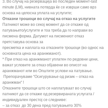
3. Во случај на резервација во последен момент-last
minute (LM), нивната потврда ќе се изврши само врз
основа на целосна уплата на услугите;
Отказни трошоци во случај на отказ на услугите
Патникот може во секој момент да се откаже од
патувањето/услугите и тоа треба да го направи во
писмена форма. Датумот на писмениот отказ
претставува основа за
пресметка и наплата на отказните трошоци (во однос на
основната цена на аранжманот).
* При отказ на аранжманот уплатен по редовни цени,
важат условите за отказ објавени во описот на
аранжманот или во Општите услови на патување.
Препорачуваме “Осигурување од ризик – отказ на
аранжман“ !
Отказните трошоци што се наплатуваат во случај
патникот да се откаже од резервираната услугата /
индивидуален престој се следниве:
– за отказ до 30 дена пред патувањето 30%