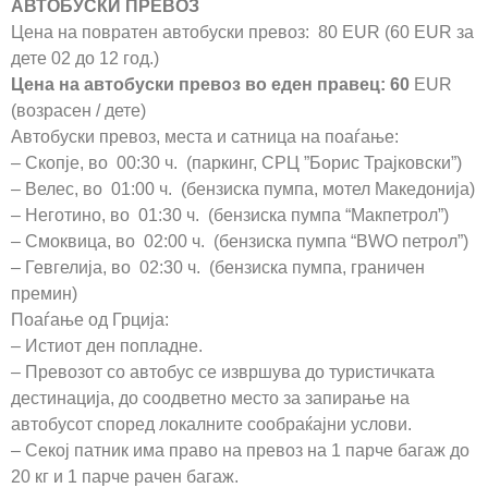
АВТОБУСКИ ПРЕВОЗ
Цена на повратен автобуски превоз: 80 EUR (60 EUR за
дете 02 до 12 год.)
Цена на автобуски превоз во еден правец: 60
EUR
(возрасен / дете)
Автобуски превоз, места и сатница на поаѓање:
– Скопје, во 00:30 ч. (паркинг, СРЦ ”Борис Трајковски”)
– Велес, во 01:00 ч. (бензиска пумпа, мотел Македонија)
– Неготино, во 01:30 ч. (бензиска пумпа “Макпетрол”)
– Смоквица, во 02:00 ч. (бензиска пумпа “BWO петрол”)
– Гевгелија, во 02:30 ч. (бензиска пумпа, граничен
премин)
Поаѓање од Грција:
– Истиот ден попладне.
– Превозот со автобус се извршува до туристичката
дестинација, до соодветно место за запирање на
автобусот според локалните сообраќајни услови.
– Секој патник има право на превоз на 1 парче багаж до
20 кг и 1 парче рачен багаж.