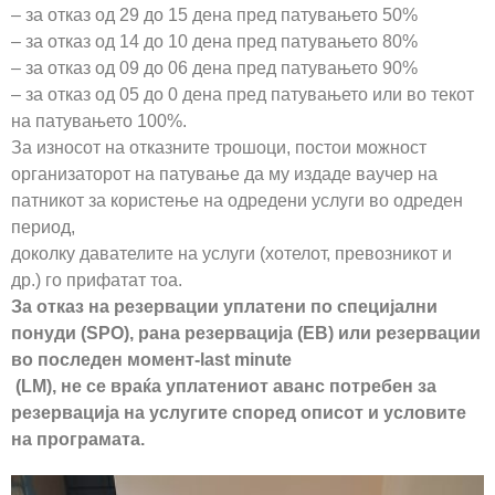
– за отказ од 29 до 15 дена пред патувањето 50%
– за отказ од 14 до 10 дена пред патувањето 80%
– за отказ од 09 до 06 дена пред патувањето 90%
– за отказ од 05 до 0 дена пред патувањето или во текот
на патувањето 100%.
За износот на отказните трошоци, постои можност
организаторот на патување да му издаде ваучер на
патникот за користење на одредени услуги во одреден
период,
доколку давателите на услуги (хотелот, превозникот и
др.) го прифатат тоа.
За отказ на резервации уплатени по специјални
понуди (SPO), рана резервација (EB) или резервации
во последен момент-last minute
(LM), не се враќа уплатениот аванс потребен за
резервација на услугите според описот и условите
на програмата.