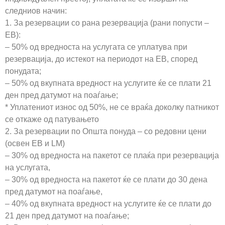
следниов начин:
1. За резервации со рана резервација (рани попусти –
EB):
– 50% од вредноста на услугата се уплатува при
резервација, до истекот на периодот на ЕВ, според
понудата;
– 50% од вкупната вредност на услугите ќе се плати 21
ден пред датумот на поаѓање;
* Уплатениот износ од 50%, не се враќа доколку патникот
се откаже од патувањето
2. За резервации по Општа понуда – со редовни цени
(освен EB и LM)
– 30% од вредноста на пакетот се плаќа при резервација
на услугата,
– 30% од вредноста на пакетот ќе се плати до 30 дена
пред датумот на поаѓање,
– 40% од вкупната вредност на услугите ќе се плати до
21 ден пред датумот на поаѓање;