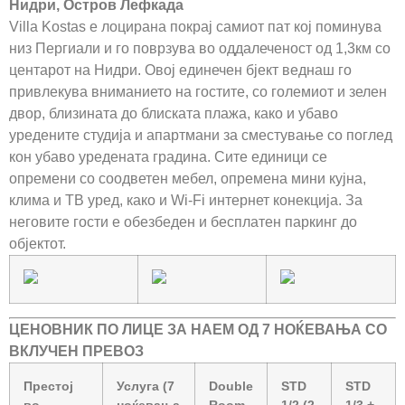
Нидри, Остров Лефкада
Villa Kostas е лоцирана покрај самиот пат кој поминува
низ Пергиали и го поврзува во оддалеченост од 1,3км со
центарот на Нидри. Овој единечен бјект веднаш го
привлекува вниманието на гостите, со големиот и зелен
двор, близината до блиската плажа, како и убаво
уредените студија и апартмани за сместување со поглед
кон убаво уредената градина. Сите единици се
опремени со соодветен мебел, опремена мини кујна,
клима и ТВ уред, како и Wi-Fi интернет конекција. За
неговите гости е обезбеден и бесплатен паркинг до
објектот.
ЦЕНОВНИК
ПО ЛИЦЕ
ЗА НАЕМ ОД 7 НОЌЕВАЊА СО
ВКЛУЧЕН ПРЕВОЗ
Престој
Услуга (7
Double
STD
STD