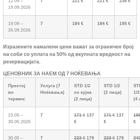
12.09 –
7
221 €
221 €
236 €
19.09.2026
19.09 –
7
184 €
184 €
195 €
26.09.2026
Изразените намалени цени важат за ограничен број
на соби со уплата на 50% од вкупната вредност на
резервацијата.
ЦЕНОВНИК ЗА НАЕМ ОД 7 НОЌЕВАЊА
Престој
Услуга (7
STD 1/2
STD 1/2
ST
во
Ноќевања)
со кујна
(2 лица)
1/
термин:
(2 лица)
(4
23.05 –
7
171
€
137
171
€
137
18
30.05.2026
€
€
€
30.05 –
7
223
€
179
223
€
179
24