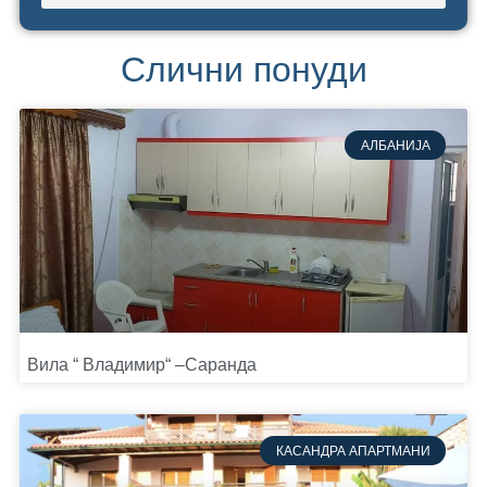
Слични понуди
АЛБАНИЈА
Вила “ Владимир“ –Саранда
КАСАНДРА АПАРТМАНИ