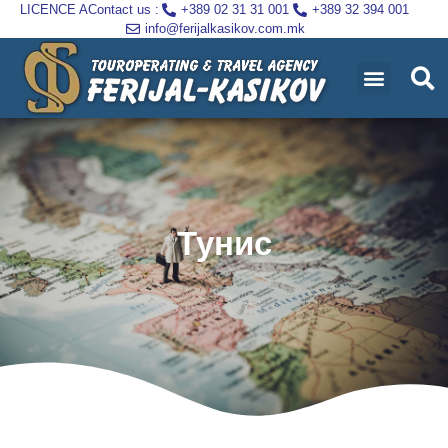
LICENCE A
Contact us :
+389 02 31 31 001
+389 32 394 001
info@ferijalkasikov.com.mk
Тунис