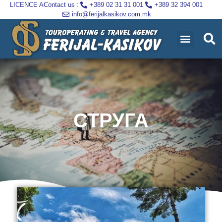
LICENCE A
Contact us :
+389 02 31 31 001
+389 32 394 001
info@ferijalkasikov.com.mk
СТРУГА