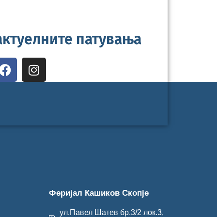
 актуелните патувања
Феријал Кашиков Скопје
п
ул.Павел Шатев бр.3/2 лок.3,