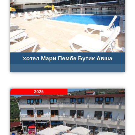
хотел Мари Пембе Бутик Авша
2025