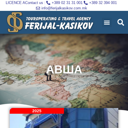
LICENCE A
Contact us :
+389 02 31 31 001
+389 32 394 001
info@ferijalkasikov.com.mk
АВША
2025