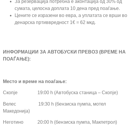
За резервација потребна е аконтација од 30% од
сумата, целосна доплата 10 дена пред поаѓање.
Цените се изразени во евра, а уплатата се врши во
денарска пртиввредност 1€ = 62 мкд.
ИНФОРМАЦИИ ЗА АВТОБУСКИ ПРЕВОЗ (ВРЕМЕ НА
ПОАЃАЊЕ):
Место и време на поаѓање:
Скопје 19:00 h (Автобуска станица – Скопје)
Велес 19:30 h (бензиска пумпа, мотел
Македонија)
Неготино 20:00 h (бензиска пумпа, Макпетрол)