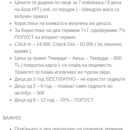
Цените се дадени по лице за 7 ноќевања / 8 дена
на база НП ( ноќ. со појадок ) – Шведска маса со
вклучен превоз
Користење на климата е вклучено во цената.
За Користење на два термини 7+7, одобруваме 7%
ПОПУСТ на вториот термин.
Chick In – 14.00h, Check Out – 10.00h ( по локално
време ).
Цена за траект Текирдаг – Авша – Текирдаг – 800
TL ( повратна карта )- се плаќа на лицеместо.
Траектот се плаќа исклучиво во турски лири.
Деца до 2 год. БЕСПЛАТНО – не користат седиште
Деца од 2 – 6 год. – плаќаат само седиште во
автобус – 50€
Деца од 6 – 12 год. – 20% – ПОПУСТ
ВАЖНО:
Поаѓањето е ден предходно од дадените термини