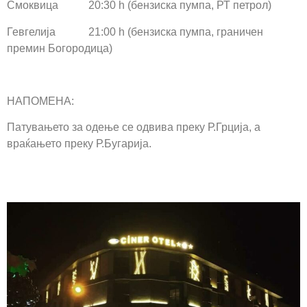
Смоквица 20:30 h (бензиска пумпа, РТ петрол)
Гевгелија 21:00 h (бензиска пумпа, граничен
премин Богородица)
НАПОМЕНА:
Патувањето за одење се одвива преку Р.Грција, а
враќањето преку Р.Бугариja.