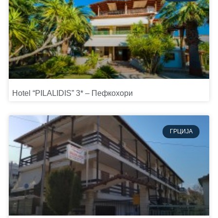
Hotel “PILALIDIS” 3* – Пефкохори
ГРЦИЈА