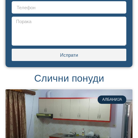
Испрати
Слични понуди
АЛБАНИЈА