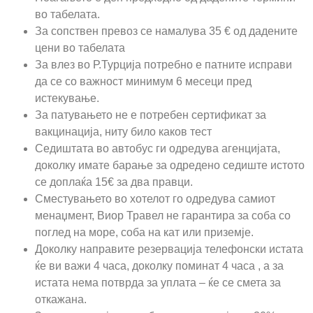
во табелата.
За сопствен превоз се намалува 35 € од дадените
цени во табелата
За влез во Р.Турција потребно е патните исправи
да се со важност минимум 6 месеци пред
истекување.
За патувањето не е потребен сертификат за
вакцинација, ниту било каков тест
Седиштата во автобус ги одредува агенцијата,
доколку имате барање за одредено седиште истото
се доплаќа 15€ за два правци.
Сместувањето во хотелот го одредува самиот
менаџмент, Виор Травел не гарантира за соба со
поглед на море, соба на кат или приземје.
Доколку направите резервација телефонски истата
ќе ви важи 4 часа, доколку поминат 4 часа , а за
истата нема потврда за уплата – ќе се смета за
откажана.