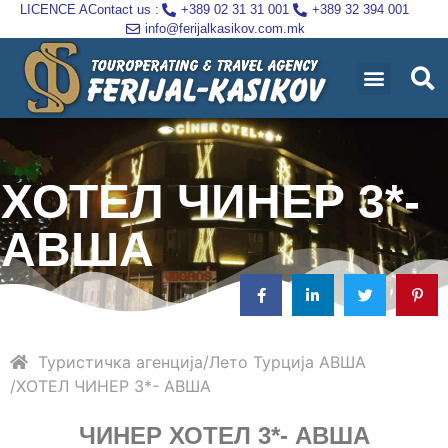
LICENCE A
Contact us :
+389 02 31 31 001
+389 32 394 001
info@ferijalkasikov.com.mk
ХОТЕЛ ЧИНЕР 3*-
АВША
Туристичка агенција
Лето
Турција
АВША
ХОТЕЛ ЧИНЕР 3*- АВША
ЧИНЕР ХОТЕЛ 3*- АВША