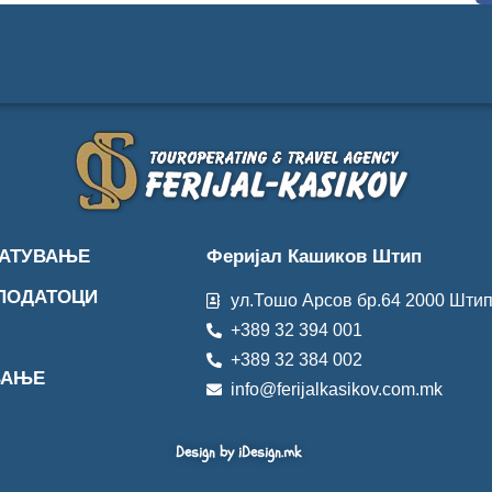
ПАТУВАЊЕ
Феријал Кашиков Штип
 ПОДАТОЦИ
ул.Тошо Арсов бр.64 2000 Шти
+389 32 394 001
+389 32 384 002
ВАЊЕ
info@ferijalkasikov.com.mk
Design by iDesign.mk