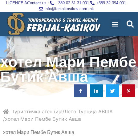
LICENCE A
Contact us :
+389 02 31 31 001
+389 32 394 001
info@ferijalkasikov.com.mk
хотел Мари Пембе
Бутик Авша
Туристичка агенција
Лето
Турција
АВША
хотел Мари Пембе Бутик Авша
хотел Мари Пембе Бутик Авша