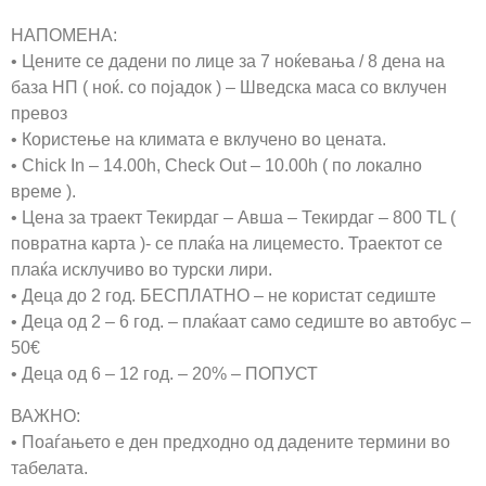
НАПОМЕНА:
• Цените се дадени по лице за 7 ноќевања / 8 дена на
база НП ( ноќ. со појадок ) – Шведска маса со вклучен
превоз
• Користење на климата е вклучено во цената.
• Chick In – 14.00h, Check Out – 10.00h ( по локално
време ).
• Цена за траект Текирдаг – Авша – Текирдаг – 800 TL (
повратна карта )- се плаќа на лицеместо. Траектот се
плаќа исклучиво во турски лири.
• Деца до 2 год. БЕСПЛАТНО – не користат седиште
• Деца од 2 – 6 год. – плаќаат само седиште во автобус –
50€
• Деца од 6 – 12 год. – 20% – ПОПУСТ
ВАЖНО:
• Поаѓањето е ден предходно од дадените термини во
табелата.