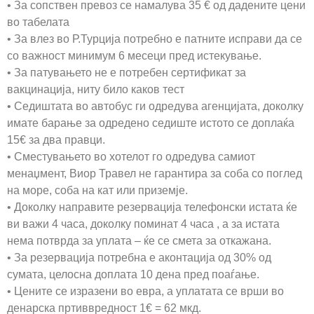
• За сопствен превоз се намалува 35 € од дадените цени
во табелата
• За влез во Р.Турција потребно е патните исправи да се
со важност минимум 6 месеци пред истекување.
• За патувањето не е потребен сертификат за
вакцинација, ниту било каков тест
• Седиштата во автобус ги одредува агенцијата, доколку
имате барање за одредено седиште истото се доплаќа
15€ за два правци.
• Сместувањето во хотелот го одредува самиот
менаџмент, Виор Травел не гарантира за соба со поглед
на море, соба на кат или приземје.
• Доколку направите резервација телефонски истата ќе
ви важи 4 часа, доколку поминат 4 часа , а за истата
нема потврда за уплата – ќе се смета за откажана.
• За резервација потребна е аконтација од 30% од
сумата, целосна доплата 10 дена пред поаѓање.
• Цените се изразени во евра, а уплатата се врши во
денарска пртиввредност 1€ = 62 мкд.