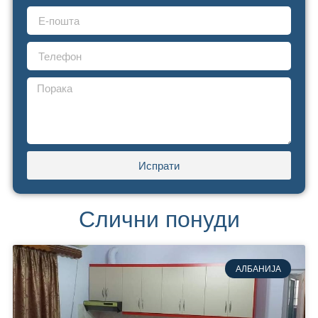
Испрати
Слични понуди
АЛБАНИЈА