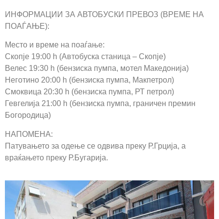
ИНФОРМАЦИИ ЗА АВТОБУСКИ ПРЕВОЗ (ВРЕМЕ НА
ПОАЃАЊЕ):
Место и време на поаѓање:
Скопје 19:00 h (Автобуска станица – Скопје)
Велес 19:30 h (бензиска пумпа, мотел Македонија)
Неготино 20:00 h (бензиска пумпа, Макпетрол)
Смоквица 20:30 h (бензиска пумпа, РТ петрол)
Гевгелија 21:00 h (бензиска пумпа, граничен премин
Богородица)
НАПОМЕНА:
Патувањето за одење се одвива преку Р.Грција, а
враќањето преку Р.Бугариja.