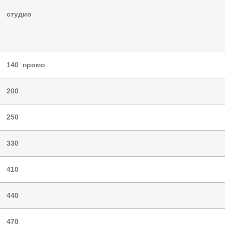
студио
140
промо
200
250
3
30
410
440
470