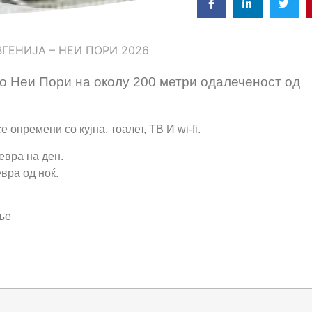
ВГЕНИЈА – НЕИ ПОРИ 2026
во Неи Пори на околу 200 метри одалеченост од
е опремени со кујна, тоалет, ТВ И wi-fi.
евра на ден.
евра од ноќ.
ње