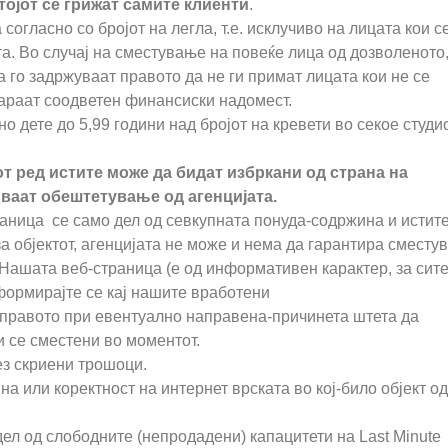
тојот се грижат самите клиенти
.
огласно со бројот на легла, т.е. исклучиво на лицата кои с
а. Во случај на сместување на повеќе лица од дозволеното
а го задржуваат правото да не ги примат лицата кои не се
бараат соодветен финансиски надомест.
 дете до 5,99 години над бројот на кревети во секое студи
от ред истите може да бидат избркани од страна на
иваат обештетување од агенцијата.
раница се само дел од севкупната понуда-содржина и истит
за објектот, агенцијата не може и нема да гарантира сместу
 Нашата веб-страница (е од информативен карактер, за сит
формирајте се кај нашите вработени
 правото при евентуално направена-причинета штета да
и се сместени во моментот.
ез скриени трошоци.
на или коректност на интернет врската во кој-било објект од
дел од слободните (непродадени) капацитети на Last Minute