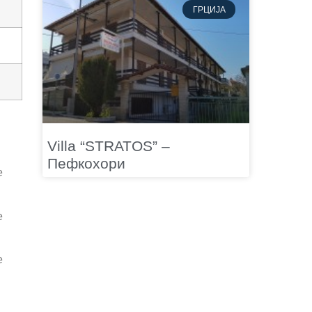
ГРЦИЈА
Villa “STRATOS” –
Пефкохори
е
е
е