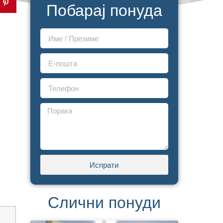
Побарај понуда
Испрати
Слични понуди