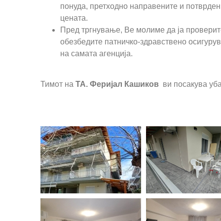
понуда, претходно направените и потврден
цената.
Пред тргнување, Ве молиме да ја проверит
обезбедите патничко-здравствено осигурув
на самата агенција.
Тимот на
TA. Феријал Кашиков
ви посакува уба