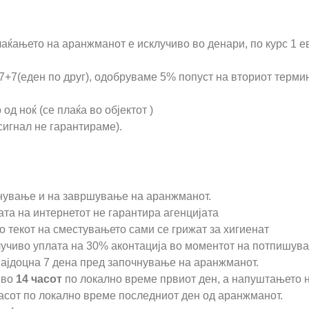
лаќањето на аранжманот е исклучиво во денари, по курс 1 е
7+7(еден по друг), одобруваме 5% попуст на вториот терми
од ноќ (се плаќа во објектот )
сигнал не гарантираме).
чнување и на завршување на аранжманот.
та на интернетот не гарантира агенцијата
во текот на сместувањето сами се грижат за хигиенат
лучиво уплата на 30% аконтација во моментот на потпишув
најдоцна 7 дена пред започнување на аранжманот.
 во
14 часот
по локално време првиот ден, а напуштањето 
асот по локално време последниот ден од аранжманот.