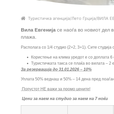
Туристичка агенција
Лето
Грција
ВИЛА Е
Вила Евгенија
се наоѓa во новиот дел 
плажа.
Располага со 1/4 студио (2+2, 3+1). Сите студија с
Користење на клима уредот е со доплата 6 
Туристичката такса се плаќа во вилата – 2 
За резервација до 31.01.2026 – 10%
Уплата 50% веднаш и 50% – 14 дена пред поаѓа
Попустот НЕ важи за промо цените!
Цени за наем на студио за наем на 7 ноќи