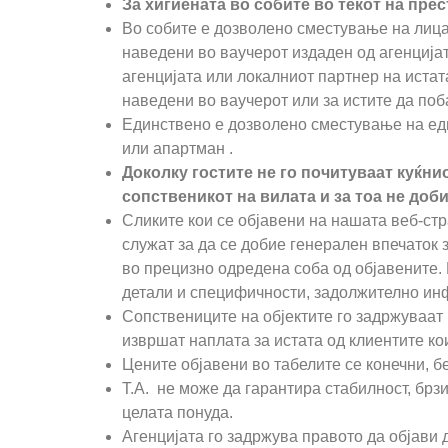
За хигиената во собите во текот на прес
Во собите е дозволено сместување на лица с
наведени во ваучерот издаден од агенцијат
агенцијата или локалниот партнер на истат
наведени во ваучерот или за истите да по
Единствено е дозволено сместување на едно
или апартман .
Доколку гостите не го почитуваат куќни
сопственикот на вилата и за тоа не доб
Сликите кои се објавени на нашата веб-ст
служат за да се добие генерален впечаток 
во прецизно одредена соба од објавените.
детали и специфичности, задолжително ин
Сопствениците на објектите го задржуваат
извршат наплата за истата од клиентите ко
Цените објавени во табелите се конечни, б
Т.А. не може да гарантира стабилност, брзи
целата понуда.
Агенцијата го задржува правото да објави 