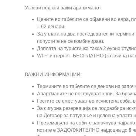
Услови под кои важи аранжманот
Цените во табелите се објавени во евра, п
= 62 денари.
За уплата на два последователни термини 
попустите не се комбинираат.
Доплата на туристичка такса 2 еурна студио 
WI-FI интернет -БЕСПЛАТНО (за јачина на 
ВАЖНИ ИНФОРМАЦИИ:
Термините во табелите се денови на запо
Апартманите не поседуваат крпи. За брзина
Гостите се сместуваат во исчистена соба, 
За сигурна резервација се подразбира иск
на Договор за патување и целосна уплата 
Преземањето на собите започнува најрано
истите е ЗАДОЛЖИТЕЛНО најдоцна до
9
ч