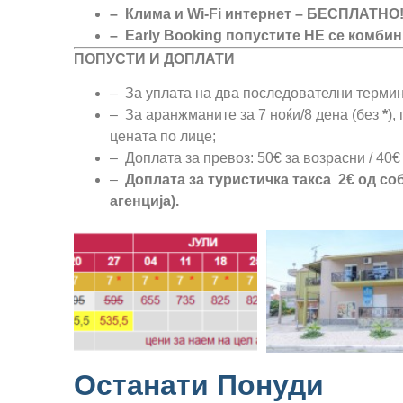
– Клима и Wi-Fi интернет – БЕСПЛАТНО!
– Еarly Booking попустите НЕ се комбин
ПОПУСТИ И ДОПЛАТИ
– За уплата на два последователни термин
– За аранжманите за 7 ноќи/8 дена (без
*
),
цената по лице;
– Доплата за превоз: 50€ за возрасни / 40€ 
–
Доплата за туристичка такса 2€ од со
агенција).
Останати Понуди