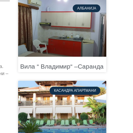
АЛБАНИЈА
Вила “ Владимир“ –Саранда
а.
ни –
КАСАНДРА АПАРТМАНИ