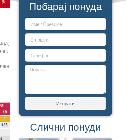
Побарај понуда
ица,
лет,
ачен
Испрати
Слични понуди