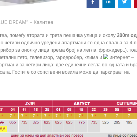
LUE DREAM” – Калитеа
итеа, помеѓу втората и трета пешачка улица и околу
200m од
со четири одлично уредени апартмани со една спална за 4 л
 прибор за онолку лица према број на легла, фрижидер..), тоа
шеталиштето, телевизор, гардеробер, клима и
интернет –
тмани за четири лица: две единечни легла во кујната и бр
асата. Гостите со сопствени возила може да паркираат на