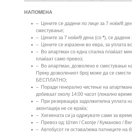
НАПОМЕНА
– Цените се дадени по лице за 7 ноќи/8 де
сместување;
– Цените за 7 ноќи/8 дена (со
*
), се дадени
– Цените се изразени во евра, за уплата в
– Во апартман со една спална плаќаат мин
плаќаат само превоз;
– Во апартман, дозволено е сместување на 
Преку дозволениот број може да се смести 
БЕСПЛАТНО;
– Поради генерално чистење на апартманит
добиваат околу 14:00 часот (локално време
– При резервација задолжителна уплата на
аконтација не се враќа;
– Хигиената си ја одржувате сами за време
– Превоз од: Штип / Скопје / Куманово / Вел
– Автобусот ги остава/зема патниците на б