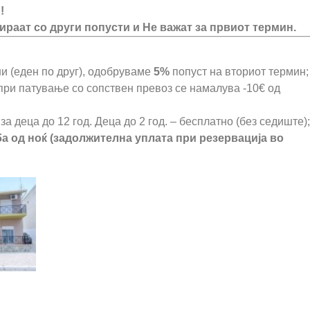
!
ираат со други попусти и Не важат за првиот термин.
и (еден по друг), одобруваме
5%
попуст на вториот термин;
 при патување со сопствен превоз се намалува -10€ од
за деца до 12 год. Деца до 2 год. – бесплатно (без седиште);
ба од ноќ (задолжителна уплата при резервација во