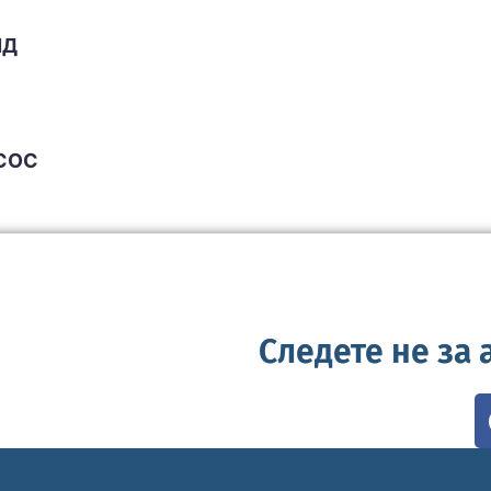
ИД
АСОС
Следете не за