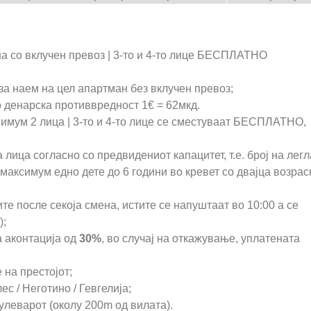
на со вклучен превоз | 3-то и 4-то лице БЕСПЛАТНО
 за наем на цел апартман без вклучен превоз;
о денарска противвредност 1€ = 62мкд.
имум 2 лица | 3-то и 4-то лице се сместуваат БЕСПЛАТНО,
лица согласно со предвидениот капацитет, т.е. број на легл
максимум едно дете до 6 години во кревет со двајца возрас
е после секоја смена, истите се напуштаат во 10:00 а се
);
 аконтација од
30%
, во случај на откажување, уплатената
 на престојот;
ес / Неготино / Гевгелија;
улеварот (околу 200m од вилата).