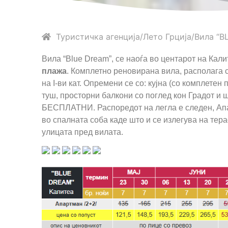
Туристичка агенција
Лето
Грција
Вила “B
Вила “Blue Dream”, се наоѓа во центарот на Кал
плажа
. Комплетно реновирана вила, располага 
на I-ви кат. Опремени се со: кујна (со комплетен
туш, просторни балкони со поглед кон Градот и 
БЕСПЛАТНИ. Распоредот на легла е следен, Апар
во спалната соба каде што и се излегува на тер
улицата пред вилата.