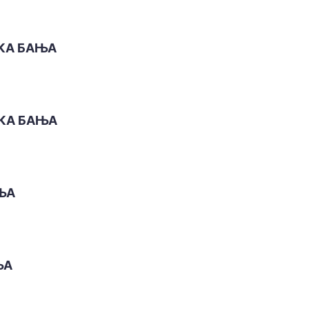
КА БАЊА
КА БАЊА
ЊА
ЊА