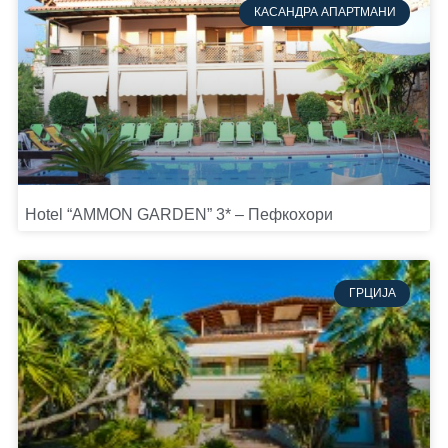
КАСАНДРА АПАРТМАНИ
Hotel “AMMON GARDEN” 3* – Пефкохори
ГРЦИЈА