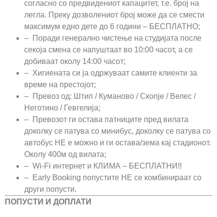
согласно со предвидениот капацитет, т.е. број на
легла. Преку дозволениот број може да се смести
максимум едно дете до 6 години – БЕСПЛАТНО;
– Поради генерално чистење на студијата после
секоја смена се напуштаат во 10:00 часот, а се
добиваат околу 14:00 часот;
– Хигиената си ја одржуваат самите клиенти за
време на престојот;
– Превоз од: Штип / Куманово / Скопје / Велес /
Неготино / Гевгелија;
– Превозот ги остава патниците пред вилата
доколку се патува со минибус, доколку се патува со
автобус НЕ е можно и ги остава/зема кај стадионот.
Околу 400м од вилата;
– Wi-Fi интернет и КЛИМА – БЕСПЛАТНИ!!
–
Еarly Booking попустите НЕ се комбинираат со
други попусти.
ПОПУСТИ И ДОПЛАТИ