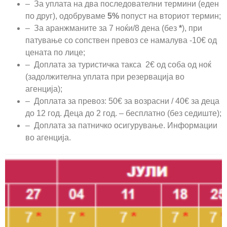
– За уплата на два последователни термини (еден
по друг), одобруваме
5%
попуст на вториот термин;
– За аранжманите за 7 ноќи/8 дена (без
*
), при
патување со сопствен превоз се намалува -10€ од
цената по лице;
– Доплата за туристичка такса 2€ од соба од ноќ
(задолжителна уплата при резервација во
агенција);
– Доплата за превоз: 50€ за возрасни / 40€ за деца
до 12 год. Деца до 2 год. – бесплатно (без седиште);
– Доплата за патничко осигурување. Информации
во агенција.