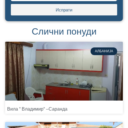
Испрати
Слични понуди
АЛБАНИЈА
Вила “ Владимир“ –Саранда