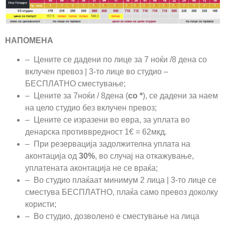
НАПОМЕНА
– Цените се дадени по лице за 7 ноќи /8 дена со
вклучен превоз | 3-то лице во студио –
БЕСПЛАТНО сместување;
– Цените за 7ноќи / 8дена (
со
*
), се дадени за наем
на цело студио без вклучен превоз;
– Цените се изразени во евра, за уплата во
денарска противвредност 1€ = 62мкд.
– При резервација задолжителна уплата на
аконтација од
30%
, во случај на откажување,
уплатената аконтација не се враќа;
– Во студио плаќаат минимум 2 лица | 3-то лице се
сместува БЕСПЛАТНО, плаќа само превоз доколку
користи;
– Во студио, дозволено е сместување на лица