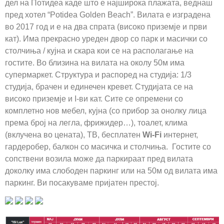
дел на Потидеа каде што е најширока плажата, веднаш
пред хотел “Potidea Golden Beach”. Вилата е изградена
во 2017 год и е на два спрата (високо приземје и први
кат). Има прекрасно уреден двор со парк и масички со
столчиња / кујна и скара кои се на располагање на
гостите. Во близина на вилата на околу 50м има
супермаркет. Структура и распоред на студија: 1/3
студија, брачен и единечен кревет. Студијата се на
високо приземје и I-ви кат. Сите се опремени со
комплетно нов мебел, кујна (со прибор за онолку лица
према број на легла, фрижидер…), тоалет, клима
(вклучена во цената), ТВ, бесплатен
Wi-Fi
интернет,
гардеробер, балкон со масичка и столчиња.
Гостите со
сопствени возила може да паркираат пред вилата
доколку има слободен паркинг или на 50м од вилата има
паркинг.
Ви посакуваме пријатен престој.