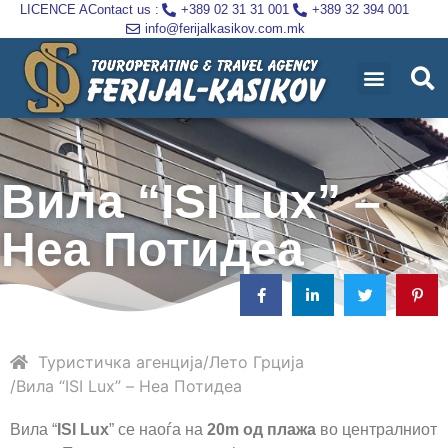
LICENCE A
Contact us :
+389 02 31 31 001
+389 32 394 001
info@ferijalkasikov.com.mk
Вила “ISI Lux” –
Неа Потидеа
Туристичка агенција
Лето
Грција
Вила “ISI Lux” – Неа Потидеа
Вила “
ISI Lux
”
се наоѓа нa
20m oд плажа
во централниот