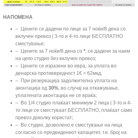
НАПОМЕНА
– Цените се дадени по лице за 7 ноќи/8 дена со
вклучен превоз | 3-то и 4-то лице БЕСПЛАТНО
сместување;
– Цените за 7 ноќи/8 дена со
*
, се дадени за наем
на цело студио без вклучен превоз;
– Цените се изразени во евра, за уплата во
денарска противвредност 1€ = 62мкд.
– При резервација задолжителна уплата на
аконтација од
30%
, во случај на откажување,
уплатената аконтација не се враќа;
– Во 1/4 студио плаќаат минимум 2 лица | 3-то и 4-
то лице се сместуваат БЕСПЛАТНО, плаќаат само
превоз доколку користат;
– Во студио, дозволено е сместување на лица
согласно со предвидениот капацитет, т.е. број на