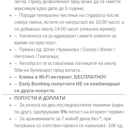
легла. Преку дозволениот број може да се смести
максимум едно дете до 6 години;
– Поради генерално чистење на студијата после
секоја смена, истите се напуштаат во 10:00 часот, а
се добиваат околу 14:00 часот (локално време);
– Хигиената си ја одржуваат самите клиенти за
време на престојот;
– Превоз од: Штип / Куманово / Скопје / Велес /
Неготино / Гевгелија;
– Автобусот ги остава/зема патниците на околу
50м на булеварот пред вилата.
– Клима и Wi-Fi интернет, БЕСПЛАТНО!!
– Еarly Booking попустите НЕ се комбинираат
со други попусти.
ПОПУСТИ И ДОПЛАТИ
– За уплата на два последователни термини (еден
по друг), одобруваме
5%
попуст на вториот термин;
– За аранжманите за 7 ноќи/8 дена без
*
, при
патување со сопствен превоз се намалува -10€ од