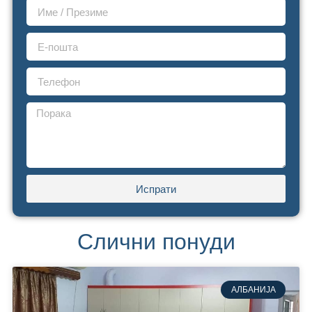
Испрати
Слични понуди
АЛБАНИЈА