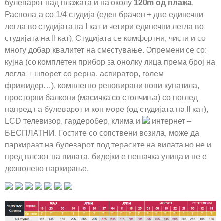
булеварот над плажата и на околу
120m од плажа
.
Располага со 1/4 студија (еден брачен + две единечни
легла во студијата на I кат и четири единечни легла во
студијата на II кат), Студијата се комфортни, чисти и со
многу добар квалитет на сместување. Опремени се со:
кујна (со комплетен прибор за онолку лица према број на
легла + шпорет со рерна, аспиратор, голем
фрижидер…), комплетно реновирани нови купатила,
просторни балкони (масичка со столчиња) со поглед
напред на булеварот и кон море (од студијата на II кат),
LCD телевизор, гардеробер, клима и
интернет –
БЕСПЛАТНИ. Гостите со сопствени возила, може да
паркираат на булеварот под терасите на вилата но не и
пред влезот на вилата, бидејки е пешачка улица и не е
дозволено паркирање.