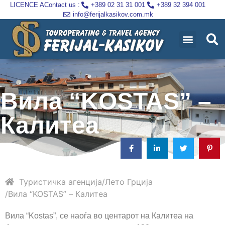
LICENCE A
Contact us :
+389 02 31 31 001
+389 32 394 001
info@ferijalkasikov.com.mk
Вила “KOSTAS” –
Калитеа
Туристичка агенција
Лето
Грција
Вила “KOSTAS” – Калитеа
Вила “Kostas”, се наоѓа во центарот на Калитеа на