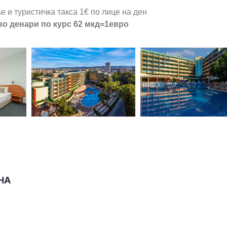
е и туристичка тaкса 1€ по лице на ден
во денари по курс 62 мкд=1евро
НА