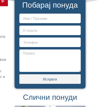
Побарај понуда
ите
.
авни
о
г и
Испрати
Слични понуди