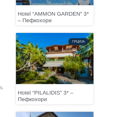
Hotel “AMMON GARDEN” 3*
– Пефкохори
ГРЦИЈА
0%
Hotel “PILALIDIS” 3* –
Пефкохори