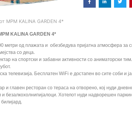
от MPM KALINA GARDEN 4*
 MPM KALINA GARDEN 4*
00 метри од плажата и обезбедува пријатна атмосфера за с
мејства со деца.
ктар на спортски и забавни активности со аниматорски тим
убот.
ка телевизија. Бесплатен WiFi е достапен во сите соби и ј
ар и главен ресторан со тераса на отворено, кој нуди дневн
и и безалкохолнипијалоци. Хотелот нуди надворешен паркин
 билијард.