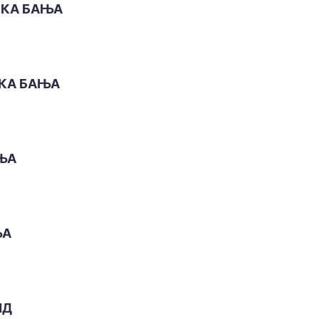
СКА БАЊА
КА БАЊА
ЊА
ЊА
ИД