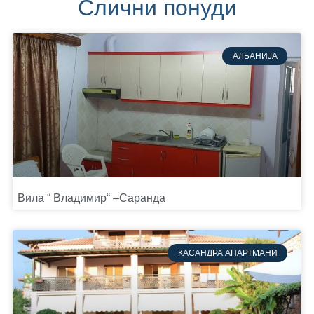
Слични понуди
АЛБАНИЈА
Вила “ Владимир“ –Саранда
КАСАНДРА АПАРТМАНИ