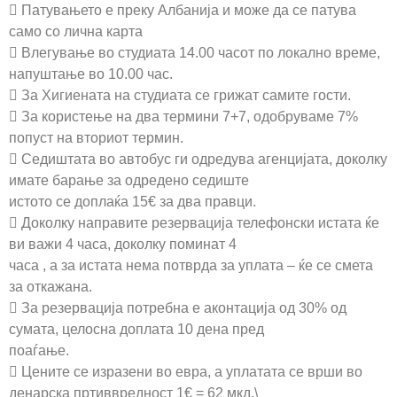
 Патувањето е преку Албанија и може да се патува
само со лична карта
 Влегување во студиата 14.00 часот по локално време,
напуштање во 10.00 час.
 За Хигиената на студиата се грижат самите гости.
 За користење на два термини 7+7, одобруваме 7%
попуст на вториот термин.
 Седиштата во автобус ги одредува агенцијата, доколку
имате барање за одредено седиште
истото се доплаќа 15€ за два правци.
 Доколку направите резервација телефонски истата ќе
ви важи 4 часа, доколку поминат 4
часа , а за истата нема потврда за уплата – ќе се смета
за откажана.
 За резервација потребна е аконтација од 30% од
сумата, целосна доплата 10 дена пред
поаѓање.
 Цените се изразени во евра, а уплатата се врши во
денарска пртиввредност 1€ = 62 мкд.\