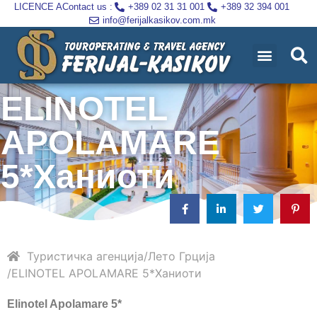
LICENCE A
Contact us :
+389 02 31 31 001
+389 32 394 001
info@ferijalkasikov.com.mk
ELINOTEL
APOLAMARE
5*Ханиоти
Туристичка агенција
Лето
Грција
ELINOTEL APOLAMARE 5*Ханиоти
Elinotel Apolamare 5*