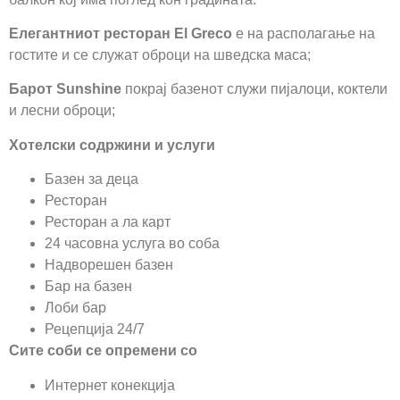
Елегантниот ресторан El Greco
е на располагање на
гостите и се служат оброци на шведска маса;
Барот Sunshine
покрај базенот служи пијалоци, коктели
и лесни оброци;
Хотелски содржини и услуги
Базен за деца
Ресторан
Ресторан а ла карт
24 часовна услуга во соба
Надворешен базен
Бар на базен
Лоби бар
Рецепција 24/7
Сите соби се опремени со
Интернет конекција