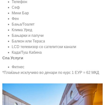
Телефон
Сеф
Мини Бар
Фен
Бања/Тоалет
Клима Уред
Бањарки и папучи
Балкон или Тераса
LCD телевизор со сателитски канали
Када/Туш Кабина
Спа Услуги
Фитнес
*Плаќање исклучиво во денари по курс 1 ЕУР = 62 МКД