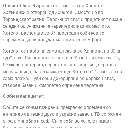
Новиот Elinotel Apolamare, сместен во Ханиоти,
Халкидики е отворен од 2009год. Сместен е во
Торонејскиот залив. Барокниот стил и пријатниот дизајн
се едни од уникатните карактеристики на местото.
Хотелот располага со 87 пространи соби кои се
опремени да ви понудат максимален комфорт.
Хотелот се наоѓа на самата плажа во Ханиоти, на 80km
од Солун. Располага со сопствен базен, сателитска Тв,
безжичен интернет, сервис во соба, паркинг, перална,
менувачница, бар и клима уред. Хотел со 5*, сместен на
сама плажа. Нуди соби декорирани во барокен стил,
отворен базен и комплетно опремена теретана.
Соби и капацитет:
Собите се климатизирани, прекрасно опремени со
ентериер од темно дрво и украсни завеси, ТВ со рамен
екран, минибар и сеф. Сите соби во хотелот имаат
балкон кој има поглед кон градината.