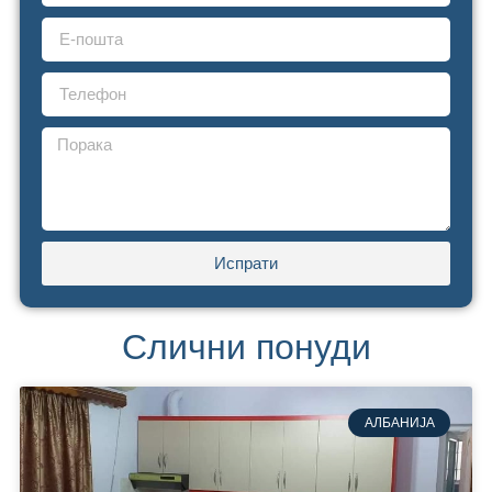
Испрати
Слични понуди
АЛБАНИЈА