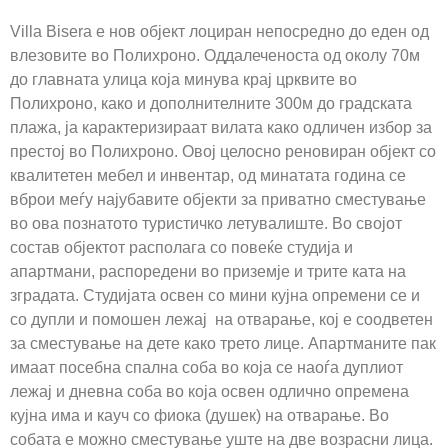
Villa Bisera е нов објект лоциран непосредно до еден од
влезовите во Полихроно. Оддалеченоста од околу 70м
до главната улица која минува крај црквите во
Полихроно, како и дополнителните 300м до градската
плажа, ја карактеризираат вилата како одличен избор за
престој во Полихроно. Овој целосно реновиран објект со
квалитетен мебел и инвентар, од минатата година се
вброи меѓу најубавите објекти за приватно сместување
во ова познатото туристичко летувалиште. Во својот
состав објектот располага со повеќе студија и
апартмани, распоредени во приземје и трите ката на
зградата. Студијата освен со мини кујна опремени се и
со дупли и помошен лежај на отварање, кој е соодветен
за сместување на дете како трето лице. Апартманите пак
имаат посебна спална соба во која се наоѓа дуплиот
лежај и дневна соба во која освен одлично опремена
кујна има и кауч со фиока (душек) на отварање. Во
собата е можно сместување уште на две возрасни лица.