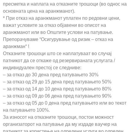
пресметка и наплата на отказните трошоци (во однос на
основната цена на аранжманот).
* При отказ на аранжманот уплатен по редовни цени,
важат условите за отказ објавени во описот на
аранжманот или во Општите услови на патување.
Препорачуваме “Осигурување од ризик – отказ на
аранжман“ !
Отказните трошоци што се наплатуваат во случај
патникот да се откаже од резервираната услугата /
индивидуален престој се следниве:
– за отказ до 30 дена пред патувањето 30%
– за отказ од 29 до 15 дена пред патувањето 50%
– за отказ од 14 до 10 дена пред патувањето 80%
– за отказ од 09 до 06 дена пред патувањето 90%
– за отказ од 05 до 0 дена пред патувањето или во текот
на патувањето 100%.
За износот на отказните трошоци, постои можност
организаторот на патување да му издаде ваучер на
патникот за користење на одредени услуги во одреден