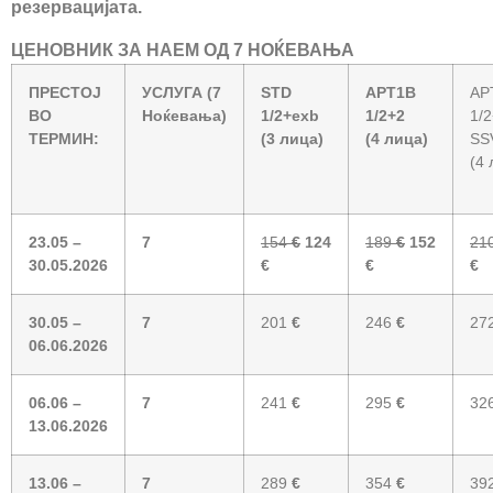
резервацијата.
ЦЕНОВНИК ЗА НАЕМ ОД 7 НОЌЕВАЊА
ПРЕС
ТОЈ
УСЛУГА (7
STD
APT1B
AP
ВО
Ноќевања)
1/2+exb
1/2+2
1/
ТЕРМИН:
(3 лица)
(4 лица)
SS
(4 
23.05 –
7
154
€
124
189
€
152
21
30.05.2026
€
€
€
30.05 –
7
201
€
246
€
27
06.06.2026
06.06 –
7
241
€
295
€
32
13.06.2026
13.06 –
7
289
€
354
€
39