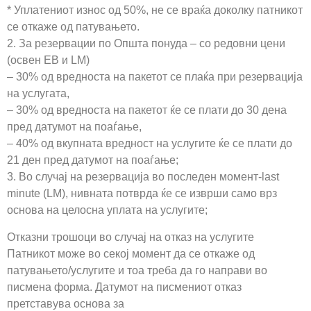
* Уплатениот износ од 50%, не се враќа доколку патникот
се откаже од патувањето.
2. За резервации по Општа понуда – со редовни цени
(освен EB и LM)
– 30% од вредноста на пакетот се плаќа при резервација
на услугата,
– 30% од вредноста на пакетот ќе се плати до 30 дена
пред датумот на поаѓање,
– 40% од вкупната вредност на услугите ќе се плати до
21 ден пред датумот на поаѓање;
3. Во случај на резервација во последен момент-last
minute (LM), нивната потврда ќе се изврши само врз
основа на целосна уплата на услугите;
Отказни трошоци во случај на отказ на услугите
Патникот може во секој момент да се откаже од
патувањето/услугите и тоа треба да го направи во
писмена форма. Датумот на писмениот отказ
претставува основа за