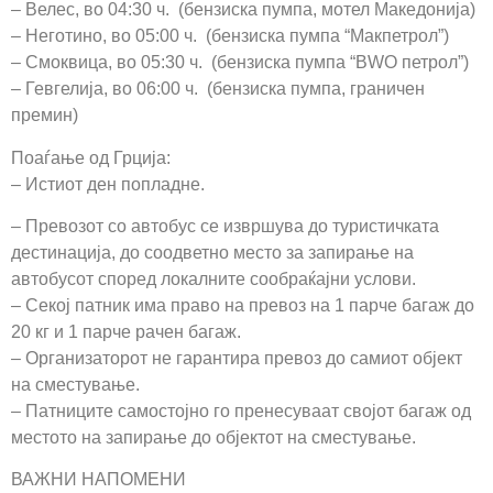
– Велес, во 04:30 ч. (бензиска пумпа, мотел Македонија)
– Неготино, во 05:00 ч. (бензиска пумпа “Макпетрол”)
– Смоквица, во 05:30 ч. (бензиска пумпа “BWO петрол”)
– Гевгелија, во 06:00 ч. (бензиска пумпа, граничен
премин)
Поаѓање од Грција:
– Истиот ден попладне.
– Превозот со автобус се извршува до туристичката
дестинација, до соодветно место за запирање на
автобусот според локалните сообраќајни услови.
– Секој патник има право на превоз на 1 парче багаж до
20 кг и 1 парче рачен багаж.
– Организаторот не гарантира превоз до самиот објект
на сместување.
– Патниците самостојно го пренесуваат својот багаж од
местото на запирање до објектот на сместување.
ВАЖНИ НАПОМЕНИ