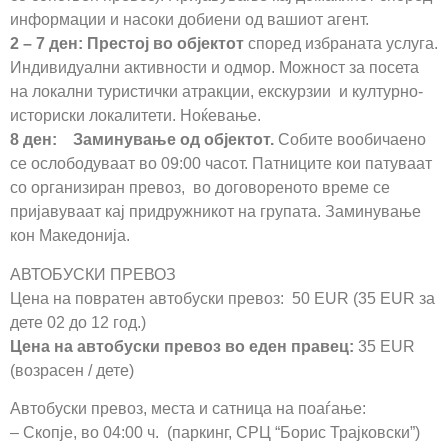
информации и насоки добиени од вашиот агент.
2 – 7 ден: Престој во објектот
според избраната услуга.
Индивидуални активности и одмор. Можност за посета
на локални туристички атракции, екскурзии и културно-
историски локалитети. Ноќевање.
8 ден: Заминување од објектот.
Собите вообичаено
се ослободуваат во 09:00 часот. Патниците кои патуваат
со организиран превоз, во договореното време се
пријавуваат кај придружникот на групата. Заминување
кон Македонија.
АВТОБУСКИ ПРЕВОЗ
Цена на повратен автобуски превоз: 50 EUR (35 EUR за
дете 02 до 12 год.)
Цена на автобуски превоз во еден правец:
35 EUR
(возрасен / дете)
Автобуски превоз, места и сатница на поаѓање:
– Скопје, во 04:00 ч. (паркинг, СРЦ “Борис Трајковски”)