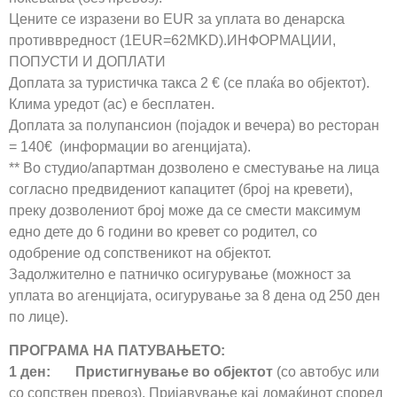
Цените се изразени во EUR за уплата во денарска
противвредност (1EUR=62MKD).ИНФОРМАЦИИ,
ПОПУСТИ И ДОПЛАТИ
Доплата за туристичка такса 2 € (се плаќа во објектот).
Клима уредот (ac) е бесплатен.
Доплата за полупансион (појадок и вечера) во ресторан
= 140€ (информации во агенцијата).
** Во студио/апартман дозволено е сместување на лица
согласно предвидениот капацитет (број на кревети),
преку дозволениот број може да се смести максимум
едно дете до 6 години во кревет со родител, со
одобрение од сопственикот на објектот.
Задолжително е патничко осигурување (можност за
уплата во агенцијата, осигурување за 8 дена од 250 ден
по лице).
ПРОГРАМА НА ПАТУВАЊЕТО:
1 ден: Пристигнување во објектот
(со автобус или
со сопствен превоз). Пријавување кај домаќинот според