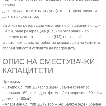
период,
доколку давателите на услуги (хотелот, превозникот и
др.) го прифатат тоа.
За отказ на резервации уплатени по специјални понуди
(SPO), рана резервација (EB) или резервации во
последен момент-last minute (LM), не се враќа
уплатениот аванс потребен за резервација на услугите
според описот и условите на програмата.
ОПИС НА СМЕСТУВАЧКИ
КАПАЦИТЕТИ
Приземје:
• Студио бр. тип 1/2+1chd (еден брачен кревет со
широчина 160 cm и една “фотеља” со широчина 80 cm и
должина 180cm)
• Апартман бр. тип 1/2+2 eco – без балкон (еден брачен