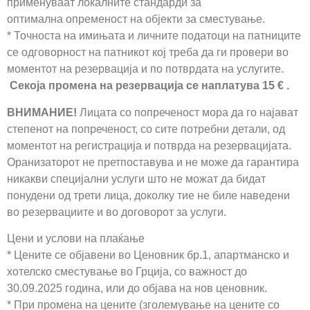
применуваат локалните стандарди за
оптимална опременост на објекти за сместување.
* Точноста на имињата и личните податоци на патниците
се одговорност на патникот кој треба да ги провери во
моментот на резервација и по потврдата на услугите.
Секоја промена на резервација се наплатува 15 € .
ВНИМАНИЕ!
Лицата со попреченост мора да го најават
степенот на попреченост, со сите потребни детали, од
моментот на регистрација и потврда на резервацијата.
Оранизаторот не претпоставува и не може да гарантира
никакви специјални услуги што не можат да бидат
понудени од трети лица, доколку тие не биле наведени
во резервациите и во договорот за услуги.
Цени и услови на плаќање
* Цените се објавени во Ценовник бр.1, апартманско и
хотелско сместување во Грција, со важност до
30.09.2025 година, или до објава на нов ценовник.
* При промена на цените (зголемување на цените со