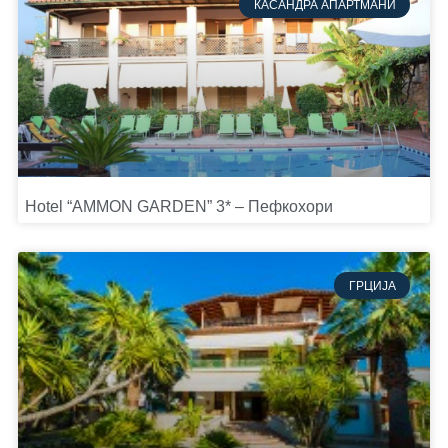
КАСАНДРА АПАРТМАНИ
Hotel “AMMON GARDEN” 3* – Пефкохори
ГРЦИЈА