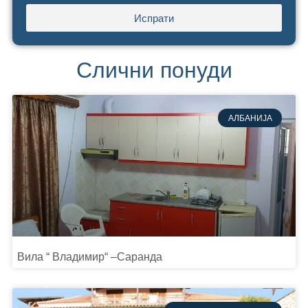
Испрати
Слични понуди
АЛБАНИЈА
Вила “ Владимир“ –Саранда