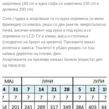
широчина 160 cm и една софа со широчина 150 cm и
должина 200 cm)
Сите студија и апартмани се со кујна опремена со мини
фрижидер со комора, решо со две рингли, микроталасна
печка, висечки елемент над кујна и под кујна и се
опремени со LCD TV и клима, маса и столчиња
(соодветно на бројот на кревети). Прозорите имаат
ролетна и завеса. Тоалетот е убаво уреден, со туш
кабина директно на плочки, фен.
Апартманите на приземје немаат балкон (користат дел
од терасата).