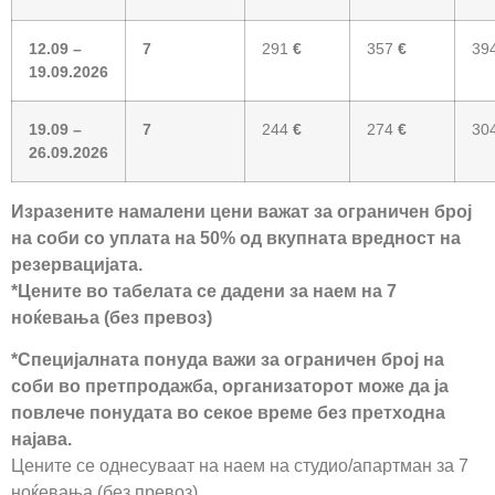
12.09 –
7
291
€
357
€
39
19.09.2026
19.09 –
7
244
€
274
€
30
26.09.2026
Изразените намалени цени важат за ограничен број
на соби со уплата на 50% од вкупната вредност на
резервацијата.
*Цените во табелата се дадени за наем на 7
ноќевања (без превоз)
*Специјалната понуда важи за ограничен број на
соби во претпродажба, организаторот може да ја
повлече понудата во секое време без претходна
најава.
Цените се однесуваат на наем на студио/апартман за 7
ноќевања (без превоз).