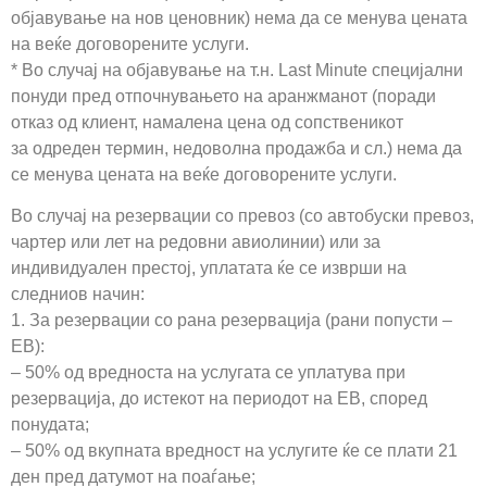
објавување на нов ценовник) нема да се менува цената
на веќе договорените услуги.
* Во случај на објавување на т.н. Last Minute специјални
понуди пред отпочнувањето на аранжманот (поради
отказ од клиент, намалена цена од сопственикот
за одреден термин, недоволна продажба и сл.) нема да
се менува цената на веќе договорените услуги.
Во случај на резервации со превоз (со автобуски превоз,
чартер или лет на редовни авиолинии) или за
индивидуален престој, уплатата ќе се изврши на
следниов начин:
1. За резервации со рана резервација (рани попусти –
EB):
– 50% од вредноста на услугата се уплатува при
резервација, до истекот на периодот на ЕВ, според
понудата;
– 50% од вкупната вредност на услугите ќе се плати 21
ден пред датумот на поаѓање;