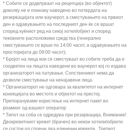
* Собите се доделуваат на рецепција (во објектот)
доколку не е поинаку наведено во потврдата на
резервацијата или ваучерот, а сместувањето на првиот
ден и одјавувањето на последниот ден ќе се вршат
според куќниот ред на секој хотел/објект и според
тековните расположиви средства (генерално
сместувањето се врши по 14:00 часот, а одјавувањето на
просторијата до 09:00 часот);
* Бројот на лица кои се сместуваат во собите треба да е
соодветен на лицата наведени во ваучерот кој го издава
организаторот на патување. Сопственикот нема да
дозволи сместување на ненајавени лица.
* Организаторот не одговара за квалитетот на интернет
конекцијата во местото и објектот на престој.
Препорачуваме користење на интернет пакет во
роаминг од вашиот оператор
* Типот на соба се одредува при резарвација. Внимание!
Двокреветниот кревет (брачен) во некои хотели/објекти
се состои од споени два единечни кревети. Третиот