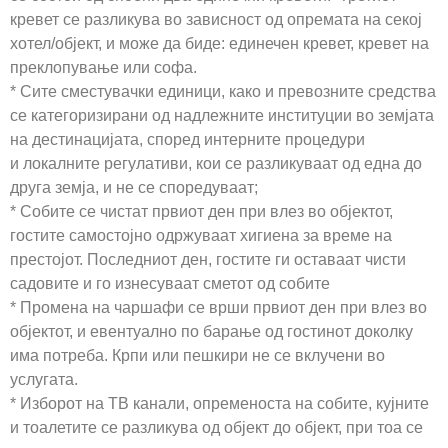
кревет се разликува во зависност од опремата на секој
хотел/објект, и може да биде: единечен кревет, кревет на
преклопување или софа.
* Сите сместувачки единици, како и превозните средства
се категоризирани од надлежните институции во земјата
на дестинацијата, според интерните процедури
и локалните регулативи, кои се разликуваат од една до
друга земја, и не се споредуваат;
* Собите се чистат првиот ден при влез во објектот,
гостите самостојно одржуваат хигиена за време на
престојот. Последниот ден, гостите ги оставаат чисти
садовите и го изнесуваат сметот од собите
* Промена на чаршафи се врши првиот ден при влез во
објектот, и евентуално по барање од гостинот доколку
има потреба. Крпи или пешкири не се вклучени во
услугата.
* Изборот на ТВ канали, опременоста на собите, кујните
и тоалетите се разликува од објект до објект, при тоа се