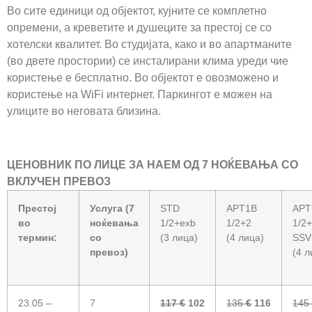
Во сите единици од објектот, кујните се комплетно
опремени, а креветите и душеците за престој се со
хотелски квалитет. Во студијата, како и во апартманите
(во двете простории) се инсталирани клима уреди чие
користење е бесплатно. Во објектот е овозможено и
користење на WiFi интернет. Паркингот е можен на
улиците во неговата близина.
ЦЕНОВНИК
ПО ЛИЦЕ
ЗА НАЕМ ОД 7 НОЌЕВАЊА СО
ВКЛУЧЕН ПРЕВОЗ
Престој
Услуга (7
STD
APT1B
APT
во
ноќевања
1/2+exb
1/2+2
1/2
термин:
со
(3 лица)
(4 лица)
SSV
превоз)
(4 л
23.05 –
7
117
€
102
135
€
116
145