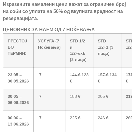
Изразените намалени цени важат за ограничен број
на соби со уплата на 50% од вкупната вредност на
резервацијата.
ЦЕНОВНИК ЗА НАЕМ ОД 7 НОЌЕВАЊА
ПРЕС
ТОЈ
УСЛУГА (7
STD 1/2
STD
ST
ВО
Ноќевања)
и
1/2+1 (3
1/
ТЕРМИН:
1/2+exb
лица)
(2 лица)
23.05 –
7
144
€
123
157
€
134
17
30.05.2026
€
€
€
30.05 –
7
188
€
205
€
21
06.06.2026
06.06 –
7
225
€
246
€
26
13.06.2026