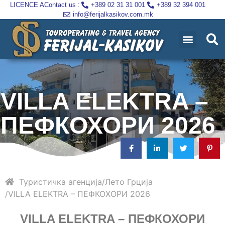
LICENCE A
Contact us :
+389 02 31 31 001
+389 32 394 001
info@ferijalkasikov.com.mk
VILLA ELEKTRA –
ПЕФКОХОРИ 2026
Туристичка агенција
Лето
Грција
VILLA ELEKTRA – ПЕФКОХОРИ 2026
VILLA ELEKTRA – ПЕФКОХОРИ