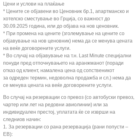
Цени и услови на плаќање
* Цените се објавени во Ценовник бр.1, апартманско и
хотелско сместување во Грција, со важност до
30.09.2025 година, или до објава на нов ценовник.
* При промена на цените (зголемување на цените со
објавување на нов ценовник) нема да се менува цената
на веќе договорените услуги.
* Во случај на објавување на т.н. Last Minute специјални
понуди пред отпочнувањето на аранжманот (поради
отказ од клиент, намалена цена од сопственикот
за одреден термин, недоволна продажба и сл.) нема да
се менува цената на веќе договорените услуги.
Во случај на резервации со превоз (со автобуски превоз,
чартер или лет на редовни авиолинии) или за
индивидуален престој, уплатата ќе се изврши на
следниов начин:
1. За резервации со рана резервација (рани попусти –
EB):