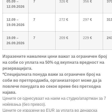
05.09 –
7
326
€
356
€
37
12.09.2026
12.09 –
7
272
€
297
€
31
19.09.2026
19.09 –
7
209
€
229
€
24
26.09.2026
Изразените намалени цени важат за ограничен број
на соби со уплата на 50% од вкупната вредност на
резервацијата.
*Специјалната понуда важи за ограничен број на
соби во претпродажба, организаторот може да ја
повлече понудата во секое време без претходна
најава.
Цените се однесуваат на наем на студио/апартман за 7
ноќевања (без превоз).
Цените се изразени во EUR за уплата во денарска