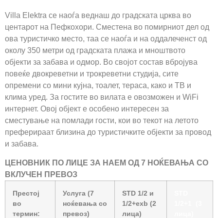
Villa Elektra се наоѓа веднаш до градската црква во
центарот на Пефкохори. Сместена во помирниот дел од
ова туристичко место, таа се наоѓа и на оддалеченст од
околу 350 метри од градската плажа и мноштвото
објекти за забава и одмор. Во својот состав вбројува
повеќе двокреветни и трокреветни студија, сите
опремени со мини кујна, тоалет, тераса, како и ТВ и
клима уред. За гостите во вилата е овозможен и WiFi
интернет. Овој објект е особено интересен за
сместување на помлади гости, кои во текот на летото
преферираат близина до туристичките објекти за провод
и забава.
ЦЕНОВНИК
ПО ЛИЦЕ
ЗА НАЕМ ОД 7 НОЌЕВАЊА СО
ВКЛУЧЕН ПРЕВОЗ
Престој
Услуга (7
STD 1/2 и
STD
во
ноќевања со
1/2+exb (2
1/2+1
(3
термин:
превоз)
лица)
лица)