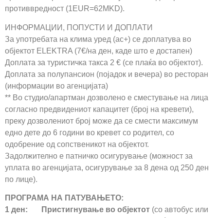
противвредност (1EUR=62MKD).
ИНФОРМАЦИИ, ПОПУСТИ И ДОПЛАТИ
За употребата на клима уред (ac+) се доплатува во
објектот ELEKTRA (7€/на ден, каде што е достапен)
Доплата за туристичка такса 2 € (се плаќа во објектот).
Доплата за полупансион (појадок и вечера) во ресторан
(информации во агенцијата)
** Во студио/апартман дозволено е сместување на лица
согласно предвидениот капацитет (број на кревети),
преку дозволениот број може да се смести максимум
едно дете до 6 години во кревет со родител, со
одобрение од сопственикот на објектот.
Задолжително е патничко осигурување (можност за
уплата во агенцијата, осигурување за 8 дена од 250 ден
по лице).
ПРОГРАМА НА ПАТУВАЊЕТО:
1 ден: Пристигнување во објектот
(со автобус или