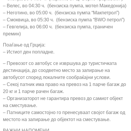
– Велес, во 04:30 ч. (бензиска пумпа, мотел Македонија)
– Неготино, во 05:00 ч. (бензиска пумпа “Макпетрол”)
– Смоквица, во 05:30 ч. (бензиска пумпа “BWO петрол”)
– Гевгелија, во 06:00 ч. (бензиска пумпа, граничен
премин)
Поаѓање од Грција:
– Истиот ден попладне.
– Превозот со автобус се извршува до туристичката
дестинација, до соодветно место за запирање на
автобусот според локалните сообраќајни услови.
– Секој патник има право на превоз на 1 парче багаж до
20 кг и 1 парче рачен багаж.
– Организаторот не гарантира превоз до самиот објект
на сместување.
– Патниците самостојно го пренесуваат својот багаж од
местото на запирање до објектот на сместување.
ВАЖНИ НАПОМЕНИ