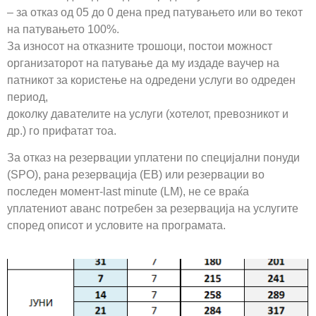
– за отказ од 05 до 0 дена пред патувањето или во текот
на патувањето 100%.
За износот на отказните трошоци, постои можност
организаторот на патување да му издаде ваучер на
патникот за користење на одредени услуги во одреден
период,
доколку давателите на услуги (хотелот, превозникот и
др.) го прифатат тоа.
За отказ на резервации уплатени по специјални понуди
(SPO), рана резервација (EB) или резервации во
последен момент-last minute (LM), не се враќа
уплатениот аванс потребен за резервација на услугите
според описот и условите на програмата.