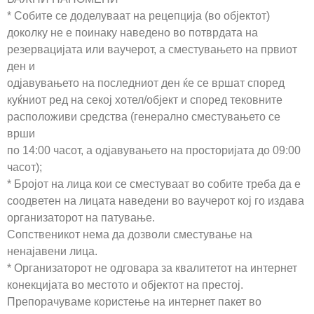
* Собите се доделуваат на рецепција (во објектот)
доколку не е поинаку наведено во потврдата на
резервацијата или ваучерот, а сместувањето на првиот
ден и
одјавувањето на последниот ден ќе се вршат според
куќниот ред на секој хотел/објект и според тековните
расположиви средства (генерално сместувањето се
врши
по 14:00 часот, а одјавувањето на просторијата до 09:00
часот);
* Бројот на лица кои се сместуваат во собите треба да е
соодветен на лицата наведени во ваучерот кој го издава
организаторот на патување.
Сопственикот нема да дозволи сместување на
ненајавени лица.
* Организаторот не одговара за квалитетот на интернет
конекцијата во местото и објектот на престој.
Препорачуваме користење на интернет пакет во