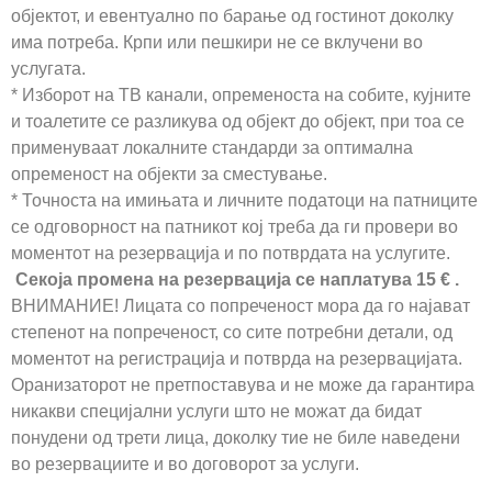
објектот, и евентуално по барање од гостинот доколку
има потреба. Крпи или пешкири не се вклучени во
услугата.
* Изборот на ТВ канали, опременоста на собите, кујните
и тоалетите се разликува од објект до објект, при тоа се
применуваат локалните стандарди за оптимална
опременост на објекти за сместување.
* Точноста на имињата и личните податоци на патниците
се одговорност на патникот кој треба да ги провери во
моментот на резервација и по потврдата на услугите.
Секоја промена на резервација се наплатува 15 € .
ВНИМАНИЕ! Лицата со попреченост мора да го најават
степенот на попреченост, со сите потребни детали, од
моментот на регистрација и потврда на резервацијата.
Оранизаторот не претпоставува и не може да гарантира
никакви специјални услуги што не можат да бидат
понудени од трети лица, доколку тие не биле наведени
во резервациите и во договорот за услуги.