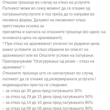
Отказни трошоци во случај на отказ на услугите
Патникот може во секој момент да се откаже од
патувањето/услугите и тоа треба да го направи во
писмена форма. Датумот на писмениот отказ
претставува основа за
пресметка и наплата на отказните трошоци (во однос на
основната цена на аранжманот).
* При отказ на аранжманот уплатен по редовни цени,
важат условите за отказ објавени во описот на
аранжманот или во Општите услови на патување.
Препорачуваме “Осигурување од ризик – отказ на
аранжман“ !
Отказните трошоци што се наплатуваат во случај
патникот да се откаже од резервираната услугата /
индивидуален престој се следниве:
– за отказ до 30 дена пред патувањето 30%
– за отказ од 29 до 15 дена пред патувањето 50%
– за отказ од 14 до 10 дена пред патувањето 80%
– за отказ од 09 до 06 дена пред патувањето 90%