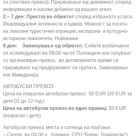
со сопствен превоз). Пријавување кај домаќинот според
информации и насоки добиени од вашиот агент.
2 – 7 ден: Престој во објектот
според избраната услуга.
Индивидуални активности и одмор. Можност за посета
на локални туристички атракции, екскурзии и културно-
историски локалитети. Ноќевање.
8 ден: Заминување од објектот.
Собите вообичаено
се ослободуваат во 09:00 часот. Патниците кои патуваат
со организиран превоз, во договореното време се
пријавуваат кај придружникот на групата. Заминување
кон Македонија.
АВТОБУСКИ ПРЕВОЗ
Цена на повратен автобуски превоз: 50 EUR (35 EUR за
дете 02 до 12 год.)
Цена на автобуски превоз во еден правец:
35 EUR
(возрасен / дете)
Автобуски превоз, места и сатница на поаѓање:
– Скопје, во 04:00 ч. (паркинг, СРЦ “Борис Трајковски”)