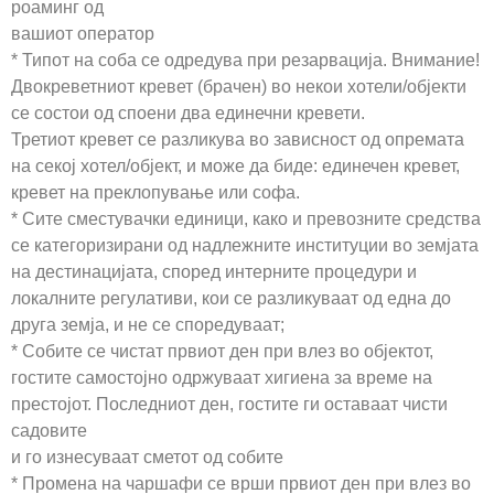
роаминг од
вашиот оператор
* Типот на соба се одредува при резарвација. Внимание!
Двокреветниот кревет (брачен) во некои хотели/објекти
се состои од споени два единечни кревети.
Третиот кревет се разликува во зависност од опремата
на секој хотел/објект, и може да биде: единечен кревет,
кревет на преклопување или софа.
* Сите сместувачки единици, како и превозните средства
се категоризирани од надлежните институции во земјата
на дестинацијата, според интерните процедури и
локалните регулативи, кои се разликуваат од една до
друга земја, и не се споредуваат;
* Собите се чистат првиот ден при влез во објектот,
гостите самостојно одржуваат хигиена за време на
престојот. Последниот ден, гостите ги оставаат чисти
садовите
и го изнесуваат сметот од собите
* Промена на чаршафи се врши првиот ден при влез во