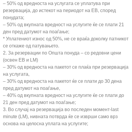
– 50% од вредноста на услугата се уплатува при
резервација, до истекот на периодот на ЕВ, според
понудата;
– 50% од вкупната вредност на услугите ќе се плати 21
ден пред датумот на поаѓање;
* Уплатениот износ од 50%, не се враќа доколку патникот
се откаже од патувањето.
2. За резервации по Општа понуда – со редовни цени
(освен EB и LM)
– 30% од вредноста на пакетот се плаќа при резервација
на услугата,
– 30% од вредноста на пакетот ќе се плати до 30 дена
пред датумот на поаѓање,
– 40% од вкупната вредност на услугите ќе се плати до
21 ден пред датумот на поаѓање;
3. Во случај на резервација во последен момент-last
minute (LM), нивната потврда ќе се изврши само врз
основа на целосна уплата на услугите;