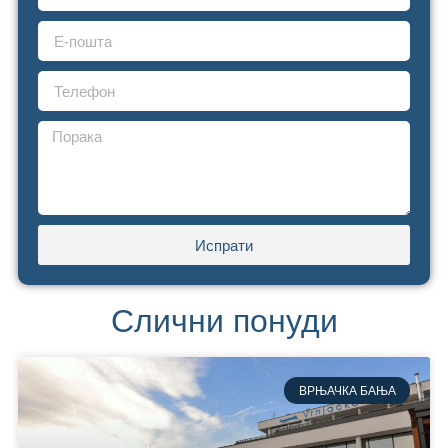
Испрати
Слични понуди
ВРЊАЧКА БАЊА