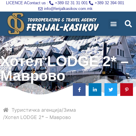
LICENCE A
Contact us :
+389 02 31 31 001
+389 32 394 001
info@ferijalkasikov.com.mk
Хотел LODGE 2* –
Маврово
Туристичка агенција
Зима
Хотел LODGE 2* – Маврово