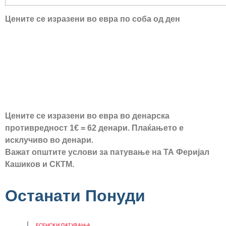
Цените се изразени во евра по соба од ден
Цените се изразени во евра во денарска
противредност 1€ = 62 денари. Плаќањето е
исклучиво во денари.
Важат општите услови за патување на ТА Феријал
Кашиков и СКТ
М.
Останати Понуди
ЕСЕНСКИ ПАТУВАЊА