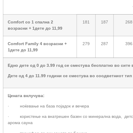
Фамилија
Comfort
со 1 спална 2
181
187
268
возрасни +
1
дете до 11,99
Comfort Family 4 возрасни +
279
287
396
1
дете до 11,99
Едно дете од 0 до 3.99 год се сместува бесплатно во сите
Дете од 4 до 11.99 години се сместува во соодветниот тип 
Цената вклучува
:
· ноќевање на база појадок и вечера
· користење на внатрешен базен со минерална вода, детски
арома сауна