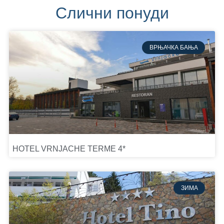
Слични понуди
ВРЊАЧКА БАЊА
HOTEL VRNJACHE TERME 4*
ЗИМА