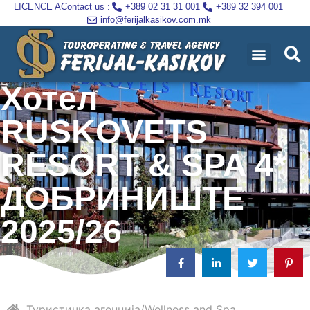
LICENCE A
Contact us :
+389 02 31 31 001
+389 32 394 001
info@ferijalkasikov.com.mk
Хотел
RUSKOVETS
RESORT & SPA 4*
ДОБРИНИШТЕ
2025/26
Туристичка агенција
Wellness and Spa