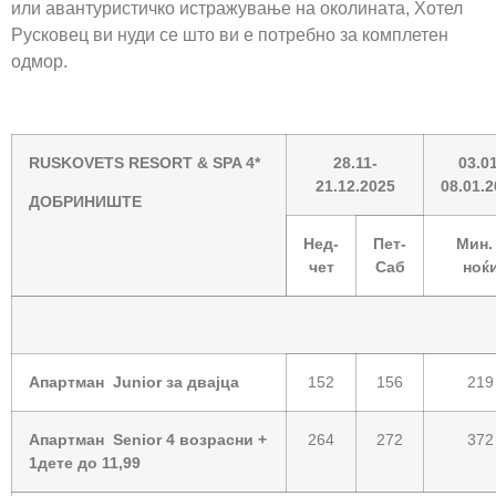
или авантуристичко истражување на околината, Хотел
Русковец ви нуди се што ви е потребно за комплетен
одмор.
RUSKOVETS RESORT & SPA 4
*
28.11-
03.01
2
1
.12.202
5
08.01.
ДОБРИНИШТЕ
Нед-
Пет-
Мин.
чет
Саб
ноќ
Апартман
Junior
за двајца
152
156
219
Апартман
Senior 4
возрасни +
264
272
372
1
дете до 11,99