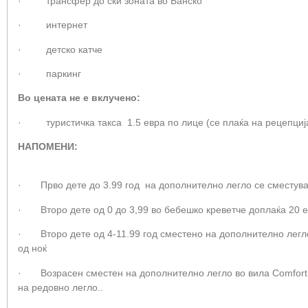
· трансфер до ски зоната во Банско
· интернет
· детско катче
· паркинг
Во цената не е вклучено:
· туристичка такса 1.5 евра по лице (се плаќа на рецепциј
НАПОМ
· Прво дете до 3.99 год на дополнително легло се сместува
· Второ дете од 0 до 3,99 во бебешко креветче доплаќа 20 е
· Второ дете од 4-11.99 год сместено на дополнително легло
од ноќ
· Возрасен сместен на дополнително легло во вила Comfort F
на редовно легло..