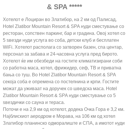
& SPA
*****
Хотелот е Лоциран во Златибор, на 2 км од Палисад,
Hotel Zlatibor Mountain Resort & SPA нуди сместување со
ресторан, сопствен паркинг, бар и градина. Овој хотел со
5 ѕвезди нуди услуга во соба, детски клуб и бесплатен
WiFi. Хотелот располага со затворен базен, спа центар,
персонал за забава и 24-часовна услуга пред бирото.
Хотелот ќе им обезбеди на гостите климатизирани соби
со работна маса, котел, фрижидер, сеф, ТВ и приватна
бања со туш. Во Hotel Zlatibor Mountain Resort & SPA
секоја соба е опремена со постелнина и крпи. Гостите
можат да уживаат на доручек со шведска маса. Hotel
Zlatibor Mountain Resort & SPA нуди сместување со 5
ѕвездички со сауна и тераса.
Поточи е на 2,9 км од хотелот, додека Очка Гора е 3,2 км.
Најблискиот аеродром е Морава, на 106 км од хотел
Златибор планинско одморалиште и СПА, а имотот нуди