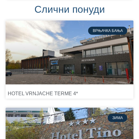
Слични понуди
ВРЊАЧКА БАЊА
HOTEL VRNJACHE TERME 4*
ЗИМА