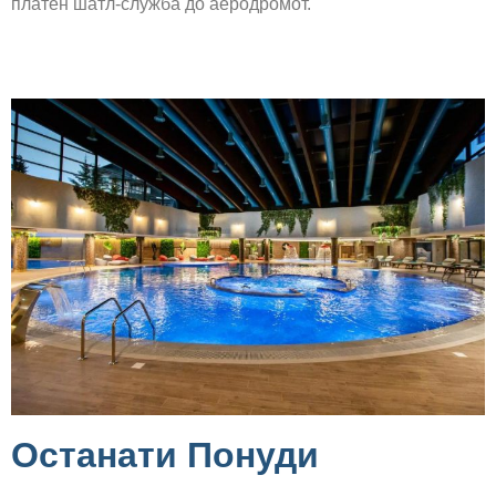
платен шатл-служба до аеродромот.
Останати Понуди