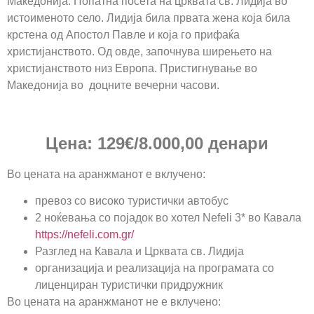
Македонија. Попатна посета на црквата св. Лидија во
истоименото село. Лидија била првата жена која била
крстена од Апостол Павле и која го прифаќа
христијанството. Од овде, започнува ширењето на
христијанството низ Европа. Пристигнување во
Македонија во доцните вечерни часови.
Цена:
12
9
€
/
8
.
0
00,00
денари
Во цената на аранжманот е вклучено:
превоз со високо туристички автобус
2 ноќевања со појадок во хотел Nefeli 3* во Кавала
https://nefeli.com.gr/
Разглед на Кавала и Црквата св. Лидија
организација и реализација на програмата со
лиценциран туристички придружник
Во цената на аранжманот не е вклучено: