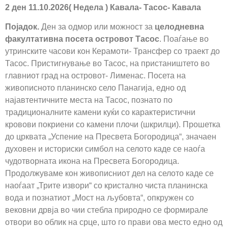
2 ден 11.10.2026( Недела ) Кавала- Тасос- Кавала
Појадок.
Ден за одмор или можност за
целодневна
факултативна посета островот Тасос
. Поаѓање во
утринските часови кон Керамоти- Трансфер со траект до
Тасос. Пристигнување во Тасос, на пристаништето во
главниот град на островот- Лименас. Посета на
живописното планинско село Панагија, едно од
најавтентичните места на Тасос, познато по
традиционалните камени куќи со карактеристични
кровови покриени со камени плочи (шкрилци). Прошетка
до црквата „Успение на Пресвета Богородица“, значаен
духовен и историски симбол на селото каде се наоѓа
чудотворната икона на Пресвета Богородица.
Продолжуваме кон живописниот дел на селото каде се
наоѓаат „Трите извори“ со кристално чиста планинска
вода и познатиот „Мост на љубовта“, опкружен со
вековни дрвја во чии стебла природно се формирале
отвори во облик на срце, што го прави ова место едно од