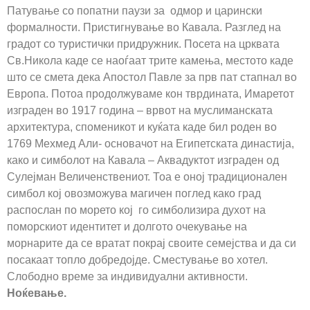
Патување со попатни паузи за одмор и царински
формалности. Пристигнување во Кавала. Разглед на
градот со туристички придружник. Посета на црквата
Св.Никола каде се наоѓаат трите камења, местото каде
што се смета дека Апостол Павле за прв пат стапнал во
Европа. Потоа продолжуваме кон тврдината, Имаретот
изграден во 1917 година – врвот на муслиманската
архитектура, споменикот и куќата каде бил роден во
1769 Мехмед Али- основачот на Египетската династија,
како и симболот на Кавала – Аквадуктот изграден од
Сулејман Величенствениот. Тоа е оној традиционален
симбол кој овозможува магичен поглед како град
распослан по морето кој го симболизира духот на
поморскиот идентитет и долгото очекување на
морнарите да се вратат покрај своите семејства и да си
посакаат топло добредојде. Сместување во хотел.
Слободно време за индивидуални активности.
Ноќевање.