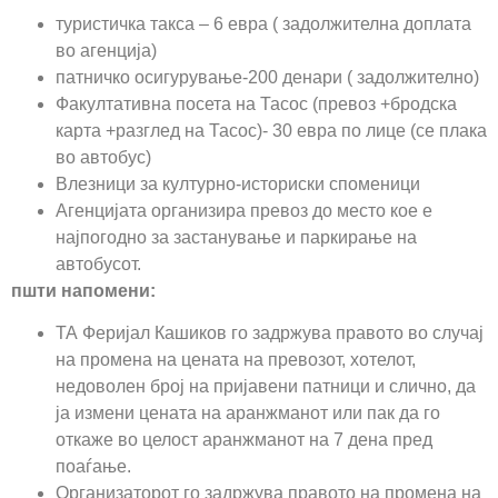
туристичка такса – 6 евра ( задолжителна доплата
во агенција)
патничко осигурување-200 денари ( задолжително)
Факултативна посета на Тасос (превоз +бродска
карта +разглед на Тасос)- 30 евра по лице (се плака
во автобус)
Влезници за културно-историски споменици
Агенцијата организира превоз до место кое е
најпогодно за застанување и паркирање на
автобусот.
пшти напомени:
ТА Феријал Кашиков го задржува правото во случај
на промена на цената на превозот, хотелот,
недоволен број на пријавени патници и слично, да
ја измени цената на аранжманот или пак да го
откаже во целост аранжманот на 7 дена пред
поаѓање.
Организаторот го задржува правото на промена на