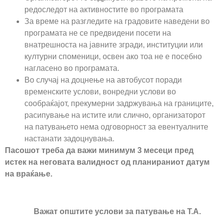
редоследот на активностите во програмата
За време на разгледите на градовите наведени во
програмата не се предвидени посети на
внатрешноста на јавните згради, институции или
културни споменици, освен ако тоа не е посебно
нагласено во програмата.
Во случај на доцнење на автобусот поради
временските услови, вонредни услови во
сообраќајот, прекумерни задржувања на границите,
расипување на истите или слично, организаторот
на патувањето нема одговорност за евентуалните
настанати задоцнувања.
Пасошот треба да важи минимум 3 месеци пред
истек на неговата валидност од планираниот датум
на враќање.
Важат општите услови за патување на Т.А.