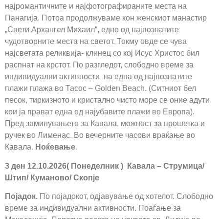
најромантичните и најфотографираните места на
Панагија. Потоа продолжуваме кон женскиот манастир
„Свети Архангел Михаил“, едно од најпознатите
чудотворните места на светот. Токму овде се чува
најсветата реликвија- клинец со кој Исус Христос бил
распнат на крстот. По разгледот, слободно време за
индивидуални активности на една од најпознатите
плажи плажа во Тасос – Golden Beach. (Ситниот бел
песок, тиркизното и кристално чисто море се оние адути
кои ја прават една од најубавите плажи во Европа).
Пред заминувањето за Кавала, можност за прошетка и
ручек во Лименас. Во вечерните часови враќање во
Кавала.
Ноќевање
.
3 ден 12.10.2026( Понеделник ) Кавала – Струмица/
Штип/ Куманово/ Скопје
Појадок.
По појадокот, одјавување од хотелот. Слободно
време за индивидуални активности. Поаѓање за